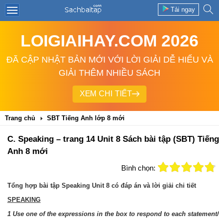
Tải ngay
LOIGIAIHAY.COM 2026
ĐÃ CẬP NHẬT BẢN MỚI VỚI LỜI GIẢI DỄ HIỂU VÀ
GIẢI THÊM NHIỀU SÁCH
XEM CHI TIẾT
Trang chủ
SBT Tiếng Anh lớp 8 mới
C. Speaking – trang 14 Unit 8 Sách bài tập (SBT) Tiếng
Anh 8 mới
Bình chọn:
Tổng hợp bài tập Speaking Unit 8 có đáp án và lời giải chi tiết
SPEAKING
1 Use one of the expressions in the box to respond to each statement/