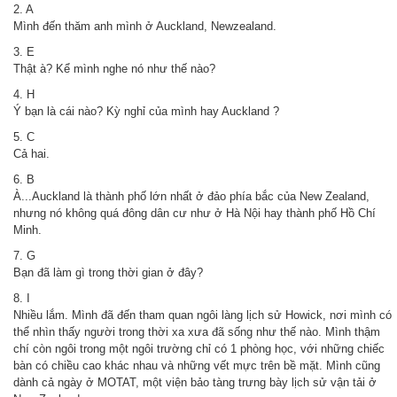
2. A
Mình đến thăm anh mình ở Auckland, Newzealand.
3. E
Thật à? Kể mình nghe nó như thế nào?
4. H
Ý bạn là cái nào? Kỳ nghỉ của mình hay Auckland ?
5. C
Cả hai.
6. B
À...Auckland là thành phố lớn nhất ở đảo phía bắc của New Zealand,
nhưng nó không quá đông dân cư như ở Hà Nội hay thành phố Hồ Chí
Minh.
7. G
Bạn đã làm gì trong thời gian ở đây?
8. I
Nhiều lắm. Mình đã đến tham quan ngôi làng lịch sử Howick, nơi mình có
thể nhìn thấy người trong thời xa xưa đã sống như thế nào. Mình thậm
chí còn ngôi trong một ngôi trường chỉ có 1 phòng học, với những chiếc
bàn có chiều cao khác nhau và những vết mực trên bề mặt. Mình cũng
dành cả ngày ở MOTAT, một viện bảo tàng trưng bày lịch sử vận tải ở