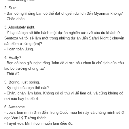
2. Sure.
- Bạn có nghĩ rằng bạn có thể đặt chuyến du lịch đến Myanmar không?
- Chắc chắn!
3. Absolutely right.
- Ý bạn là bạn sẽ tiến hành một dự án nghiên cứu về các du khách ở
Sentoza và tôi sẽ làm một trong những dự án đến Safari Night ( chuyến
săn đêm ở rừng rậm)?
- Hoàn toàn đúng.
4. Really?
- Bạn có bao giờ nghe rằng John đã được bầu chọn là chủ tịch của câu
lạc bộ trường chúng ta?
- Thật à?
5. Boring, just boring.
- Kỳ nghỉ của bạn thế nào?
- Chán, chán lắm luôn. Không có gì thú vị để làm cả, và cũng không có
nơi nào hay ho để đi.
6. Awesome.
- Joan, bọn mình định đến Trung Quốc mùa hè này và chúng mình sẽ đi
dọc Vạn Lý Tường thành.
- Tuyệt vời. Mình luôn muốn làm điều đó.