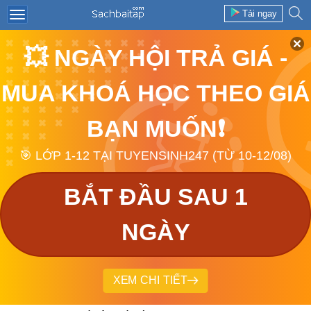
Tải ngay
💥 NGÀY HỘI TRẢ GIÁ -
MUA KHOÁ HỌC THEO GIÁ
BẠN MUỐN❗
🎯 LỚP 1-12 TẠI TUYENSINH247 (TỪ 10-12/08)
BẮT ĐẦU SAU 1
NGÀY
XEM CHI TIẾT