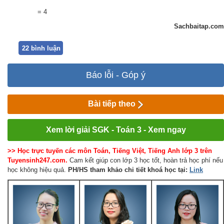
= 4
Sachbaitap.com
22 bình luận
Báo lỗi - Góp ý
Bài tiếp theo
Xem lời giải SGK - Toán 3 - Xem ngay
>> Học trực tuyến các môn Toán, Tiếng Việt, Tiếng Anh lớp 3 trên
Tuyensinh247.com.
Cam kết giúp con lớp 3 học tốt, hoàn trả học phí nếu
học không hiệu quả.
PH/HS
tham khảo chi tiết khoá học tại:
Link