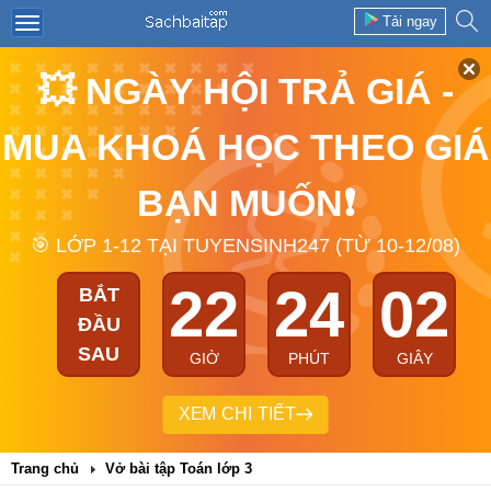
Tải ngay
💥 NGÀY HỘI TRẢ GIÁ -
MUA KHOÁ HỌC THEO GIÁ
BẠN MUỐN❗
🎯 LỚP 1-12 TẠI TUYENSINH247 (TỪ 10-12/08)
22
24
02
BẮT
ĐẦU
SAU
GIỜ
PHÚT
GIÂY
XEM CHI TIẾT
Trang chủ
Vở bài tập Toán lớp 3