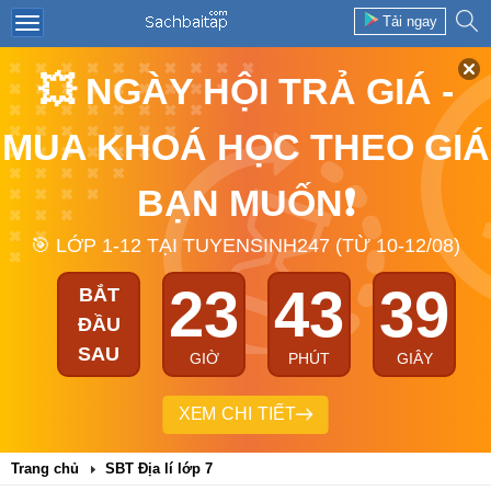
Tải ngay
💥 NGÀY HỘI TRẢ GIÁ -
MUA KHOÁ HỌC THEO GIÁ
BẠN MUỐN❗
🎯 LỚP 1-12 TẠI TUYENSINH247 (TỪ 10-12/08)
23
43
39
BẮT
ĐẦU
SAU
GIỜ
PHÚT
GIÂY
XEM CHI TIẾT
Trang chủ
SBT Địa lí lớp 7