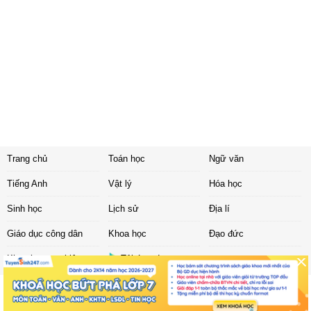
Trang chủ
Toán học
Ngữ văn
Tiếng Anh
Vật lý
Hóa học
Sinh học
Lịch sử
Địa lí
Giáo dục công dân
Khoa học
Đạo đức
Khoa học tự nhiên
Tải ứng dụng
Liên hệ
|
Chính sách
Copyright ©
2017 Sachbaitap.com