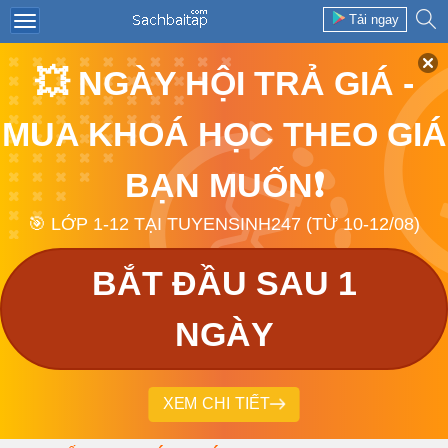
Tải ngay
💥 NGÀY HỘI TRẢ GIÁ -
MUA KHOÁ HỌC THEO GIÁ
BẠN MUỐN❗
🎯 LỚP 1-12 TẠI TUYENSINH247 (TỪ 10-12/08)
BẮT ĐẦU SAU 1
NGÀY
XEM CHI TIẾT