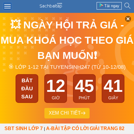
Tải ngay
💥 NGÀY HỘI TRẢ GIÁ -
MUA KHOÁ HỌC THEO GIÁ
BẠN MUỐN❗
🎯 LỚP 1-12 TẠI TUYENSINH247 (TỪ 10-12/08)
12
45
41
BẮT
ĐẦU
SAU
GIỜ
PHÚT
GIÂY
XEM CHI TIẾT
SBT SINH LỚP 7
A-BÀI TẬP CÓ LỜI GIẢI TRANG 82
|