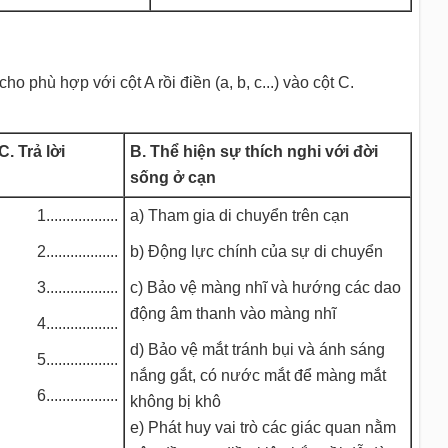
 phù hợp với cột A rồi điền (a, b, c...) vào cột C.
C. Trả lời
B. Thể hiện sự thích nghi với đời
sống ở cạn
1..................
a) Tham gia di chuyển trên cạn
2..................
b) Động lực chính của sự di chuyển
3..................
c) Bảo vệ màng nhĩ và hướng các dao
động âm thanh vào màng nhĩ
4..................
d) Bảo vệ mắt tránh bụi và ánh sáng
5..................
nắng gắt, có nước mắt để màng mắt
6..................
không bị khô
e) Phát huy vai trò các giác quan nằm