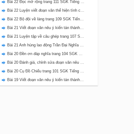
Bài 22 Đọc mở rộng trang 111 SGK Tiếng Việt 5 Kết nối tri thức tập 2
Bài 22 Luyện viết đoạn văn thể hiện tình cảm, cảm xúc về một sự việc trang 111 SGK Tiếng Việt 5 Kết nối tri thức tập 2
Bài 22 Bộ đội về làng trang 109 SGK Tiếng Việt 5 Kết nối tri thức tập 2
Bài 21 Viết đoạn văn nêu ý kiến tán thành một sự việc, hiện tượng (Bài viết số 2) trang 108 SGK Tiếng Việt 5 Kết nối tri thức tập 2
Bài 21 Luyện tập về câu ghép trang 107 SGK Tiếng Việt 5 Kết nối tri thức tập 2
Bài 21 Anh hùng lao động Trần Đại Nghĩa trang 106 SGK Tiếng Việt 5 Kết nối tri thức tập 2
Bài 20 Đền ơn đáp nghĩa trang 104 SGK Tiếng Việt 5 Kết nối tri thức tập 2
Bài 20 Đánh giá, chỉnh sửa đoạn văn nêu ý kiến tán thành một sự vật, hiện tượng trang 103 SGK Tiếng Việt 5 Kết nối tri thức tập 2
Bài 20 Cụ Đồ Chiểu trang 101 SGK Tiếng Việt 5 Kết nối tri thức tập 2
Bài 19 Viết đoạn văn nêu ý kiến tán thành một sự việc, hiện tượng (Bài viết số 1) trang 100 SGK Tiếng Việt 5 Kết nối tri thức tập 2