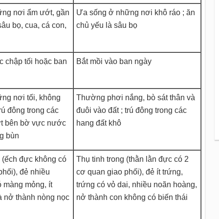
ng nơi ẩm ướt, gần
Ưa sống ở những nơi khô ráo ; ăn
âu bọ, cua, cá con,
chủ yếu là sâu bọ
c chập tối hoặc ban
Bắt mồi vào ban ngày
g nơi tối, không
Thường phơi nắng, bò sát thân và
rú đông trong các
đuôi vào đất ; trú đông trong các
ớt bên bờ vực nước
hang đất khô
ng bùn
i (ếch đực không có
Thụ tinh trong (thằn lằn đực có 2
hối), đẻ nhiều
cơ quan giao phối), đẻ ít trứng,
ó màng mỏng, ít
trứng có vỏ dai, nhiều noãn hoàng,
 nở thành nòng nọc
nở thành con không có biến thái