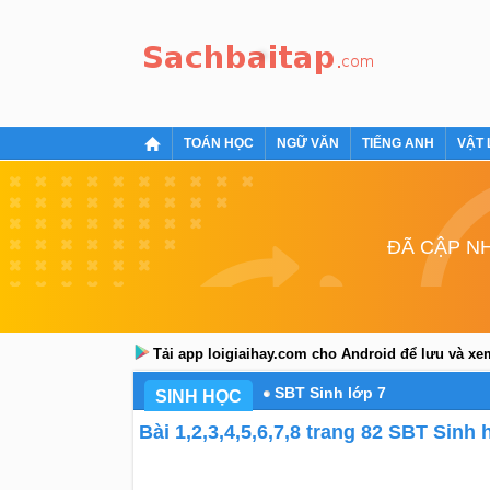
TOÁN HỌC
NGỮ VĂN
TIẾNG ANH
VẬT 
ĐÃ CẬP NH
Tải app loigiaihay.com cho Android để lưu và x
SBT Sinh lớp 7
SINH HỌC
Bài 1,2,3,4,5,6,7,8 trang 82 SBT Sinh 