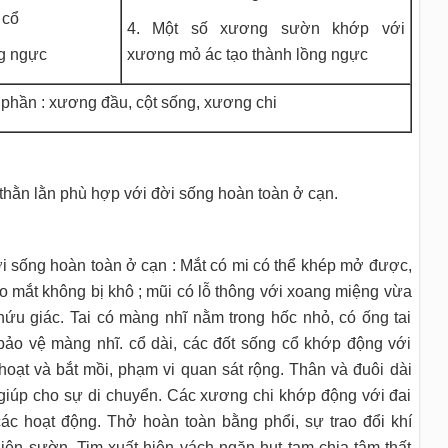
 cổ
4. Một số xương sườn khớp với
g ngực
xương mỏ ác tạo thành lồng ngực
phần : xương đầu, cột sống, xương chi
hằn lằn phù hợp với đời sống hoàn toàn ở cạn.
i sống hoàn toàn ở cạn : Mắt có mi có thể khép mở được,
ho mắt không bị khô ; mũi có lỗ thông với xoang miệng vừa
hứu giác. Tai có màng nhĩ nằm trong hốc nhỏ, có ống tai
 bảo vệ màng nhĩ. cổ dài, các đốt sống cổ khớp động với
oạt và bắt mồi, phạm vi quan sát rộng. Thân và đuôi dài
 giúp cho sự di chuyển. Các xương chi khớp động với đai
 các hoạt động. Thở hoàn toàn bằng phổi, sự trao đổi khí
iên sườn. Tim xuất hiện vách ngăn hụt tạm chia tâm thất