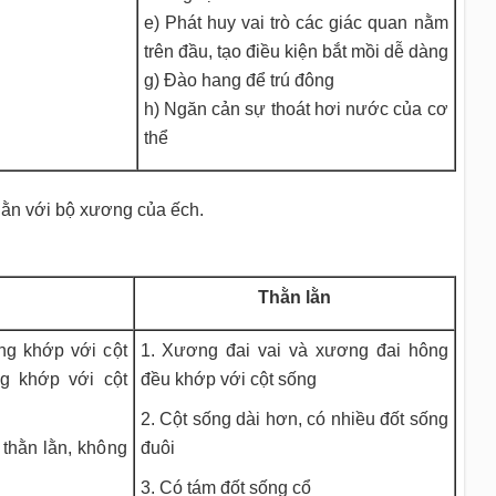
e) Phát huy vai trò các giác quan nằm
trên đầu, tạo điều kiện bắt mồi dễ dàng
g) Đào hang để trú đông
h) Ngăn cản sự thoát hơi nước của cơ
thể
ằn với bộ xương của ếch.
Thằn lằn
ng khớp với cột
1. Xương đai vai và xương đai hông
g khớp với cột
đều khớp với cột sống
2. Cột sống dài hơn, có nhiều đốt sống
thằn lằn, không
đuôi
3. Có tám đốt sống cổ