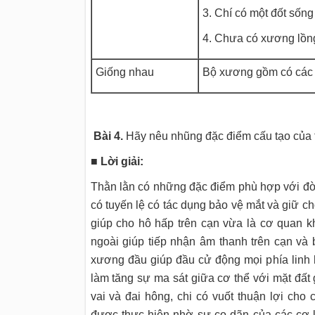
3. Chí có một đốt sống
4. Chưa có xương lồn
Giống nhau
Bộ xương gồm có các 
Bài 4.
Hãy nêu nhũng đặc điểm cấu tạo của t
■ Lời giải:
Thằn lằn có những đặc điểm phù hợp với đờ
có tuyến lệ có tác dụng bảo vệ mắt và giữ c
giúp cho hô hấp trên cạn vừa là cơ quan k
ngoài giúp tiếp nhận âm thanh trên cạn và
xương đầu giúp đầu cử động mọi phía linh h
làm tăng sự ma sát giữa cơ thể với mặt đất
vai và đai hông, chi có vuốt thuận lợi cho
được thực hiện nhờ sự co dãn của các cơ l