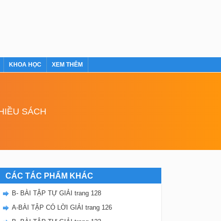
KHOA HỌC
XEM THÊM
NHIỀU SÁCH
CÁC TÁC PHẨM KHÁC
B- BÀI TẬP TỰ GIẢI trang 128
A-BÀI TẬP CÓ LỜI GIẢI trang 126