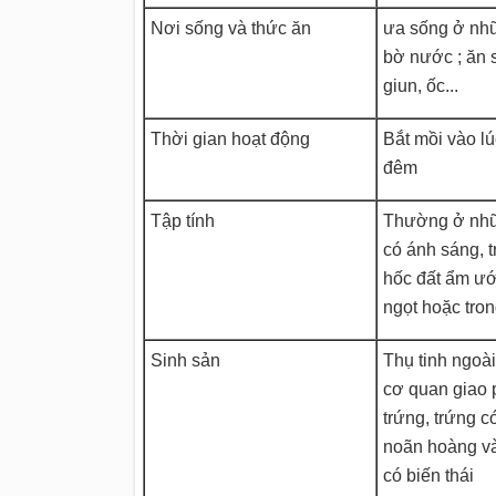
Nơi sống và thức ăn
ưa sống ở nhữ
bờ nước ; ăn s
giun, ốc...
Thời gian hoạt động
Bắt mồi vào lú
đêm
Tập tính
Thường ở nhữn
có ánh sáng, t
hốc đất ẩm ư
ngọt hoặc tro
Sinh sản
Thụ tinh ngoà
cơ quan giao p
trứng, trứng c
noãn hoàng và
có biến thái