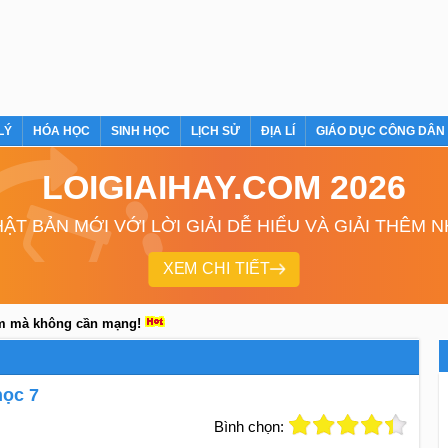
LÝ
HÓA HỌC
SINH HỌC
LỊCH SỬ
ĐỊA LÍ
GIÁO DỤC CÔNG DÂN
LOIGIAIHAY.COM 2026
ẬT BẢN MỚI VỚI LỜI GIẢI DỄ HIỂU VÀ GIẢI THÊM 
XEM CHI TIẾT
em mà không cần mạng!
học 7
Bình chọn: