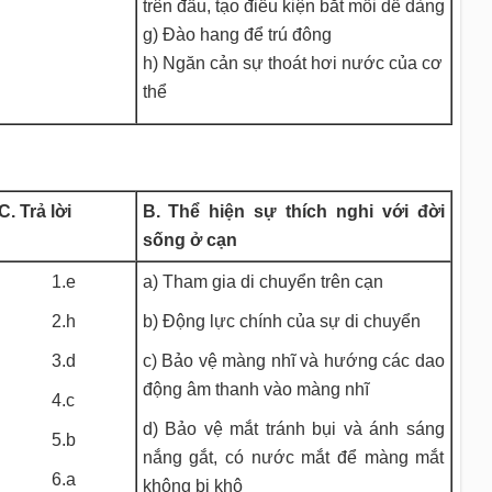
trên đầu, tạo điều kiện bắt mồi dễ dàng
g) Đào hang để trú đông
h) Ngăn cản sự thoát hơi nước của cơ
thể
C. Trả lời
B. Thể hiện sự thích nghi với đời
sống ở cạn
1.e
a) Tham gia di chuyển trên cạn
2.h
b) Động lực chính của sự di chuyển
3.d
c) Bảo vệ màng nhĩ và hướng các dao
động âm thanh vào màng nhĩ
4.c
d) Bảo vệ mắt tránh bụi và ánh sáng
5.b
nắng gắt, có nước mắt để màng mắt
6.a
không bị khô