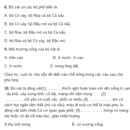
8.
Bò sát có các bộ phổ biến là
A. bộ Có vảy, bộ Rùa và bộ Cá sấu.
B. bộ Có vảy, bộ Đầu mỏ và bộ Cá sấu.
C. bộ Rùa, bộ Đầu mỏ và bộ Cá sấu.
D. bộ Rùa và bộ Có vảy, bộ Đầu mỏ.
9.
Môi trường sống của bò sát là
A. trên cạn. B. ở nước, ở cạn.
C. ở nước. D. trong lòng đất.
Chọn từ, cụm từ cho sẵn đê điển vào chỗ trông trong các càu sau cho
phù hợp:
10.
Bò sát là động vật(1)..............thích nghi hoàn toàn với đời sống ở cạn
: da khô, vảy sừng khô, cổ dài, màng nhĩ nằm trong.. (2)
…………….chi yếu có vuốt sắc, phổi có nhiều (3)………………..tim có
vách hụt ngăn tâm thất (trừ cá sấu), máu đi nuôi cơ thể là máu pha, là
động vật biến nhiệt.Có cơ quan giao phối, (4)……………. ; trứng có màng
dai hoặc vỏ đá vôi bao bọc, giàu noãn hoàng.
A.thụ tinh trong B. có xương sống