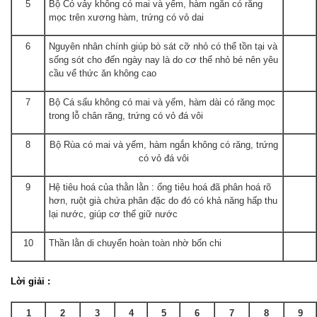
5
Bộ Có vảy không có mai và yếm, hàm ngắn có răng
mọc trên xương hàm, trứng có vỏ dai
6
Nguyên nhân chính giúp bò sát cỡ nhỏ có thể tồn tại và
sống sót cho đến ngày nay là do cơ thể nhỏ bé nên yêu
cầu vể thức ăn không cao
7
Bộ Cá sấu không có mai và yếm, hàm dài có răng mọc
trong lỗ chân răng, trứng có vỏ đá vôi
8
Bộ Rùa có mai và yếm, hàm ngắn không có răng, trứng
có vỏ đá vôi
9
Hệ tiêu hoá của thằn lằn : ống tiêu hoá đã phân hoá rõ
hơn, ruột già chứa phân đặc do đó có khả năng hấp thu
lại nước, giúp cơ thể giữ nước
10
Thần lằn di chuyển hoàn toàn nhờ bốn chi
Lời giải :
1
2
3
4
5
6
7
8
9