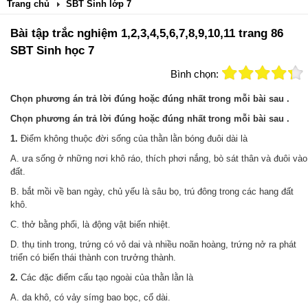
Trang chủ
SBT Sinh lớp 7
Bài tập trắc nghiệm 1,2,3,4,5,6,7,8,9,10,11 trang 86
SBT Sinh học 7
Bình chọn:
Chọn phương án trả lời đúng hoặc đúng nhất trong mỗi bài sau .
Chọn phương án trả lời đúng hoặc đúng nhất trong mỗi bài sau .
1.
Điểm không thuộc đời sống của thằn lằn bóng đuôi dài là
A. ưa sống ở những nơi khô ráo, thích phơi nắng, bò sát thân và đuôi vào
đất.
B. bắt mồi về ban ngày, chủ yếu là sâu bọ, trú đông trong các hang đất
khô.
C. thở bằng phổi, là động vật biến nhiệt.
D. thụ tinh trong, trứng có vỏ dai và nhiều noãn hoàng, trứng nở ra phát
triển có biến thái thành con trưởng thành.
2.
Các đặc điểm cấu tạo ngoài của thằn lằn là
A. da khô, có vảy símg bao bọc, cổ dài.