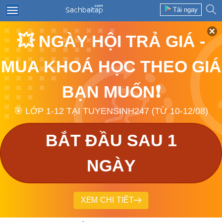
Tải ngay
💥 NGÀY HỘI TRẢ GIÁ -
MUA KHOÁ HỌC THEO GIÁ
BẠN MUỐN❗
🎯 LỚP 1-12 TẠI TUYENSINH247 (TỪ 10-12/08)
BẮT ĐẦU SAU 1
NGÀY
XEM CHI TIẾT