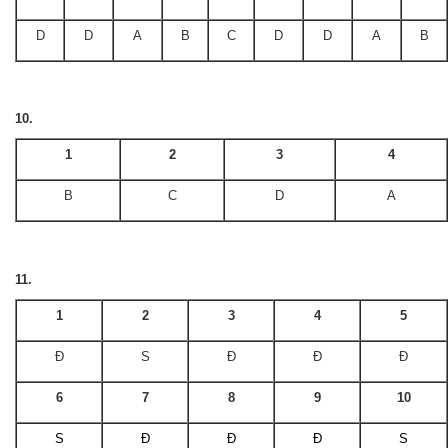
D
D
A
B
C
D
D
A
B
10.
1
2
3
4
B
C
D
A
11.
1
2
3
4
5
Đ
S
Đ
Đ
Đ
6
7
8
9
10
S
Đ
Đ
Đ
S