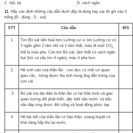
C. hốc tai D. vách ngăn
11.
Hãy xác định những câu dẫn dưới đây là đúng hay sai rồi ghi vào ô
trống (Đ : đúng ; S : sai)
STT
Câu dẫn
Đ/S
1
Tim Bò sát tiến hoá hơn Lưỡng cư vì tim Lưỡng cư có
3 ngăn gồm 2 tâm nhĩ và 1 tâm thất, máu đi nuôi CO
2
thể là máu pha. Còn tim Bò sát, tâm thất có vách ngăn
hụt (trừ cá sấu tim 4 ngăn), máu ít pha hơn
2
Hệ sinh sản của thằn lằn : con đực có một cơ quan
giao cấu ; trứng được thụ tinh trong ống dẫn trứng của
con cái
.3
Bò sát mà đại diện là thằn lằn có hệ thần kinh và giác
quan tương đối phát triển, đặc biệt não trước và tiểu
não đáp ứng được đời sống và hoạt động phức tạp
4
Hệ bài tiết của thằn lằn có hậu thận, xoang huyệt có
khả năng hấp thu lại nước.