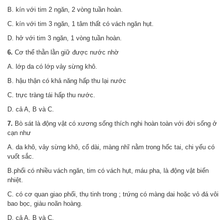
B. kín với tim 2 ngăn, 2 vòng tuần hoàn.
C. kín với tim 3 ngăn, 1 tâm thất có vách ngăn hụt.
D. hở với tim 3 ngăn, 1 vòng tuần hoàn.
6.
Cơ thể thằn lằn giữ được nước nhờ
A. lớp da có lớp vảy sừng khô.
B. hậu thận có khả năng hấp thu lại nước
C. trực tràng tái hấp thu nước.
D. cả A, B và C.
7.
Bò sát là động vật có xương sống thích nghi hoàn toàn với đời sống ở
cạn như
A. da khô, vảy sừng khô, cổ dài, màng nhĩ nằm trong hốc tai, chi yếu có
vuốt sắc.
B.phổi có nhiều vách ngăn, tim có vách hụt, máu pha, là động vật biến
nhiệt.
C. có cơ quan giao phối, thụ tinh trong ; trứng có màng dai hoặc vỏ đá vôi
bao bọc, giàu noãn hoàng.
D. cả A, B và C.