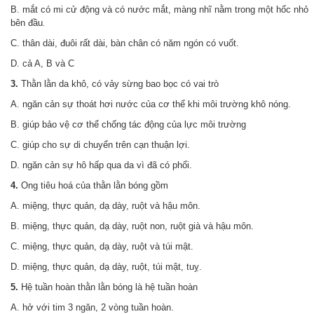
B. mắt có mi cử động và có nước mắt, màng nhĩ nằm trong một hốc nhỏ
bên đầu
.
C. thân dài, đuôi rất dài, bàn chân có năm ngón có vuốt.
D. cả A, B và C
3.
Thằn lằn da khô, có vảy sừng bao bọc có vai trò
A. ngăn cản sự thoát hơi nước của cơ thể khi môi trường khô nóng.
B. giúp bảo vệ cơ thể chống tác động của lực môi trường
C. giúp cho sự di chuyển trên cạn thuận lợi.
D. ngăn cản sự hô hấp qua da vì đã có phổi.
4.
Ong tiêu hoá của thằn lằn bóng gồm
A. miệng, thực quản, dạ dày, ruột và hậu môn.
B. miệng, thực quản, dạ dày, ruột non, ruột già và hậu môn.
C. miệng, thực quản, dạ dày, ruột và túi mật.
D. miệng, thực quản, dạ dày, ruột, túi mật, tuỵ.
5.
Hệ tuần hoàn thằn lằn bóng là hệ tuần hoàn
A. hở với tim 3 ngăn, 2 vòng tuần hoàn.