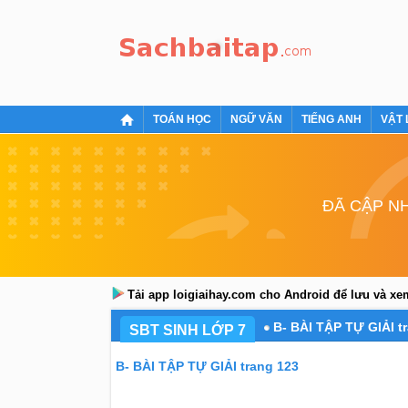
TOÁN HỌC
NGỮ VĂN
TIẾNG ANH
VẬT 
ĐÃ CẬP NH
Tải app loigiaihay.com cho Android để lưu và x
B- BÀI TẬP TỰ GIẢI t
SBT SINH LỚP 7
B- BÀI TẬP TỰ GIẢI trang 123