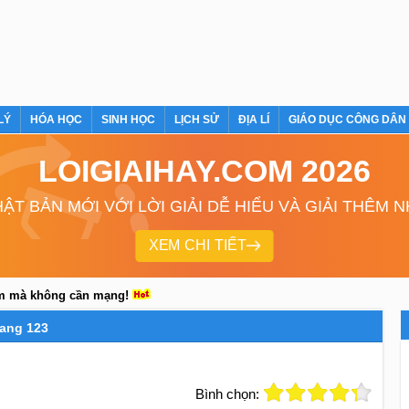
LÝ
HÓA HỌC
SINH HỌC
LỊCH SỬ
ĐỊA LÍ
GIÁO DỤC CÔNG DÂN
LOIGIAIHAY.COM 2026
ẬT BẢN MỚI VỚI LỜI GIẢI DỄ HIỂU VÀ GIẢI THÊM 
XEM CHI TIẾT
em mà không cần mạng!
rang 123
Bình chọn: