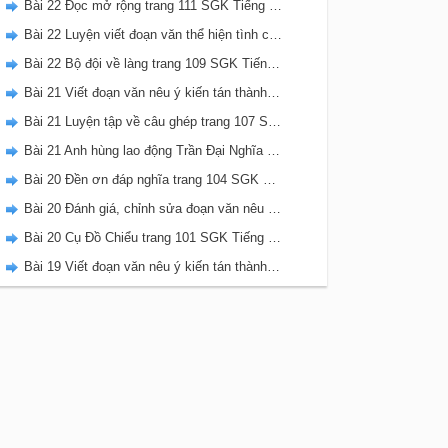
Bài 22 Đọc mở rộng trang 111 SGK Tiếng Việt 5 Kết nối tri thức tập 2
Bài 22 Luyện viết đoạn văn thể hiện tình cảm, cảm xúc về một sự việc trang 111 SGK Tiếng Việt 5 Kết nối tri thức tập 2
Bài 22 Bộ đội về làng trang 109 SGK Tiếng Việt 5 Kết nối tri thức tập 2
Bài 21 Viết đoạn văn nêu ý kiến tán thành một sự việc, hiện tượng (Bài viết số 2) trang 108 SGK Tiếng Việt 5 Kết nối tri thức tập 2
Bài 21 Luyện tập về câu ghép trang 107 SGK Tiếng Việt 5 Kết nối tri thức tập 2
Bài 21 Anh hùng lao động Trần Đại Nghĩa trang 106 SGK Tiếng Việt 5 Kết nối tri thức tập 2
Bài 20 Đền ơn đáp nghĩa trang 104 SGK Tiếng Việt 5 Kết nối tri thức tập 2
Bài 20 Đánh giá, chỉnh sửa đoạn văn nêu ý kiến tán thành một sự vật, hiện tượng trang 103 SGK Tiếng Việt 5 Kết nối tri thức tập 2
Bài 20 Cụ Đồ Chiểu trang 101 SGK Tiếng Việt 5 Kết nối tri thức tập 2
Bài 19 Viết đoạn văn nêu ý kiến tán thành một sự việc, hiện tượng (Bài viết số 1) trang 100 SGK Tiếng Việt 5 Kết nối tri thức tập 2