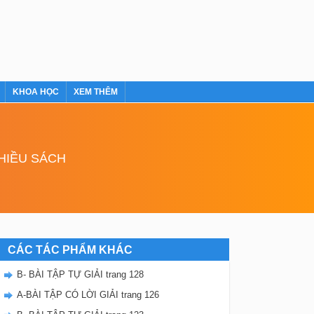
KHOA HỌC
XEM THÊM
NHIỀU SÁCH
CÁC TÁC PHẨM KHÁC
B- BÀI TẬP TỰ GIẢI trang 128
A-BÀI TẬP CÓ LỜI GIẢI trang 126