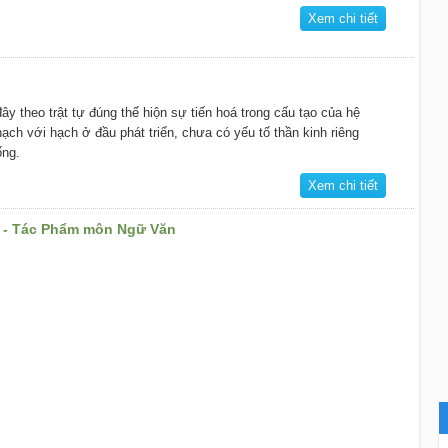
Xem chi tiết
y theo trật tự đúng thể hiộn sự tiến hoá trong cấu tạo của hệ
hạch với hạch ở đầu phát triển, chưa có yếu tố thần kinh riêng
ống.
Xem chi tiết
 - Tác Phẩm môn Ngữ Văn