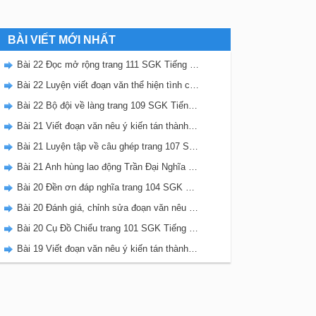
BÀI VIẾT MỚI NHẤT
Bài 22 Đọc mở rộng trang 111 SGK Tiếng Việt 5 Kết nối tri thức tập 2
Bài 22 Luyện viết đoạn văn thể hiện tình cảm, cảm xúc về một sự việc trang 111 SGK Tiếng Việt 5 Kết nối tri thức tập 2
Bài 22 Bộ đội về làng trang 109 SGK Tiếng Việt 5 Kết nối tri thức tập 2
Bài 21 Viết đoạn văn nêu ý kiến tán thành một sự việc, hiện tượng (Bài viết số 2) trang 108 SGK Tiếng Việt 5 Kết nối tri thức tập 2
Bài 21 Luyện tập về câu ghép trang 107 SGK Tiếng Việt 5 Kết nối tri thức tập 2
Bài 21 Anh hùng lao động Trần Đại Nghĩa trang 106 SGK Tiếng Việt 5 Kết nối tri thức tập 2
Bài 20 Đền ơn đáp nghĩa trang 104 SGK Tiếng Việt 5 Kết nối tri thức tập 2
Bài 20 Đánh giá, chỉnh sửa đoạn văn nêu ý kiến tán thành một sự vật, hiện tượng trang 103 SGK Tiếng Việt 5 Kết nối tri thức tập 2
Bài 20 Cụ Đồ Chiểu trang 101 SGK Tiếng Việt 5 Kết nối tri thức tập 2
Bài 19 Viết đoạn văn nêu ý kiến tán thành một sự việc, hiện tượng (Bài viết số 1) trang 100 SGK Tiếng Việt 5 Kết nối tri thức tập 2