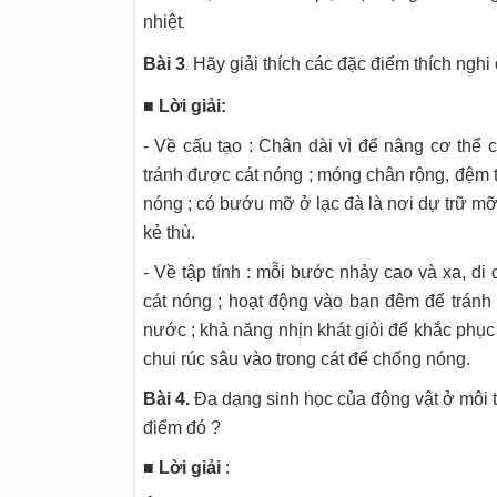
nhiệt
.
Bài 3
Hãy giải thích các đặc điểm thích ngh
.
■ Lời giải:
- Về cấu tạo : Chân dài vì để nâng cơ thể
tránh được cát nóng ; móng chân rộng, đệm th
nóng ; có bướu mỡ ở lạc đà là nơi dự trữ mỡ 
kẻ thù.
- Về tập tính : mỗi bước nhảy cao và xa, d
cát nóng ; hoạt động vào ban đêm để tránh
nước ; khả năng nhịn khát giỏi để khắc phục 
chui rúc sâu vào trong cát để chống nóng.
Bài 4.
Đa dạng sinh học của động vật ở môi tr
điểm đó ?
■ Lời giải
: