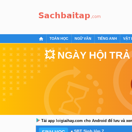
TOÁN HỌC
NGỮ VĂN
TIẾNG ANH
VẬT 
💥 NGÀY HỘI TRẢ
Tải app loigiaihay.com cho Android để lưu và x
SBT Sinh lớp 7