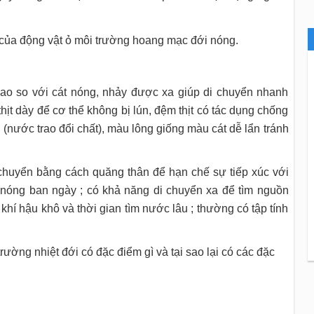
i của động vật ỏ môi trường hoang mạc đới nóng.
 cao so với cát nóng, nhảy được xa giúp di chuyển nhanh
ịt dày để cơ thể không bị lún, đệm thịt có tác dụng chống
(nước trao đổi chất), màu lông giống màu cát dễ lẩn tránh
i chuyển bằng cách quăng thân để hạn chế sự tiếp xúc với
 nóng ban ngày ; có khả năng di chuyển xa để tìm nguồn
khí hậu khô và thời gian tìm nước lâu ; thường có tập tính
ường nhiệt đới có đặc điểm gì và tại sao lại có các đặc