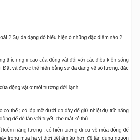
 loài ? Sự đa dạng đó biểu hiện ò nhũng đặc điểm nào ?
ng thích nghi cao của động vật đối với các điều kiện sống
rái Đất và được thể hiện bằng sự đa dạng về số lượng, đặc
 của động vật ở môi trường đới lạnh
.
ho cơ thể ; có lóp mỡ dưới da dày để giữ nhiệt dự trữ năng
ông để dễ lẫn với tuyết, che mắt kẻ thù.
iết kiệm năng lượng ; có hiện tuợng di cư về mùa đông để
ngày trong mùa hạ vì thời tiết ấm áp hơn để tận dụng nguồn