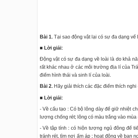
Bài 1.
Tại sao động vật lại có sự đa dạng vể
■ Lời giải:
Động vật có sự đa dạng về loài là do khả nă
rất khác nhau ở các môi trường địa lí của T
điểm hình thái và sinh lí của loài.
Bài 2.
Hãy giải thích các đặc điểm thích nghi
■ Lời giải:
- Về cấu tạo : Có bộ lông dày để giữ nhiệt c
lượng chống rét; lông có màu trắng vào mùa đ
- Về tập tính : có hiộn tượng ngủ đông để t
tránh rét, tìm nơi ấm áp ; hoạt động về ban 