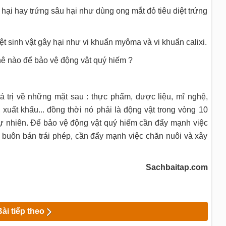
 hại hay trứng sâu hại như dùng ong mắt đỏ tiêu diệt trứng
t sinh vật gây hại như vi khuẩn myôma và vi khuẩn calixi.
ê nào để bảo vệ động vật quý hiếm ?
á trị về những mặt sau : thực phẩm, dược liệu, mĩ nghệ,
xuất khẩu... đồng thời nó phải là động vật trong vòng 10
 tự nhiên. Để bảo vệ động vật quý hiếm cần đẩy mạnh việc
 buôn bán trái phép, cần đẩy mạnh việc chăn nuôi và xây
Sachbaitap.com
Bài tiếp theo