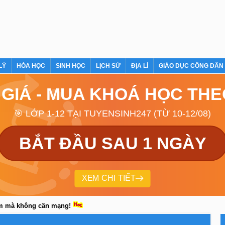
LÝ
HÓA HỌC
SINH HỌC
LỊCH SỬ
ĐỊA LÍ
GIÁO DỤC CÔNG DÂN
 GIÁ - MUA KHOÁ HỌC TH
🎯 LỚP 1-12 TẠI TUYENSINH247 (TỪ 10-12/08)
BẮT ĐẦU SAU 1 NGÀY
XEM CHI TIẾT
em mà không cần mạng!