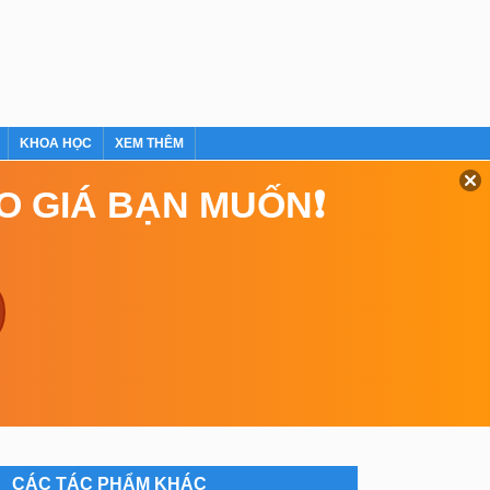
KHOA HỌC
XEM THÊM
EO GIÁ BẠN MUỐN❗
CÁC TÁC PHẨM KHÁC