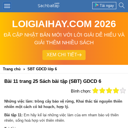
Tải ngay
LOIGIAIHAY.COM 2026
ĐÃ CẬP NHẬT BẢN MỚI VỚI LỜI GIẢI DỄ HIỂU VÀ
GIẢI THÊM NHIỀU SÁCH
XEM CHI TIẾT
Trang chủ
SBT GDCD lớp 6
Bài 11 trang 25 Sách bài tập (SBT) GDCD 6
Bình chọn:
Những việc làm: trồng cây bảo vệ rừng, Khai thác tài nguyên thiên
nhiên một cách có kế hoạch, hợp lý.
Bài tập 11:
Em hãy kế lại những việc làm của em nham báo vệ thiên
nhiên, sống hoà hợp với thiên nhiên.