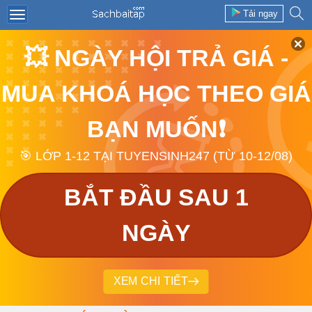
Tải ngay
💥 NGÀY HỘI TRẢ GIÁ -
MUA KHOÁ HỌC THEO GIÁ
BẠN MUỐN❗
🎯 LỚP 1-12 TẠI TUYENSINH247 (TỪ 10-12/08)
BẮT ĐẦU SAU 1
NGÀY
XEM CHI TIẾT