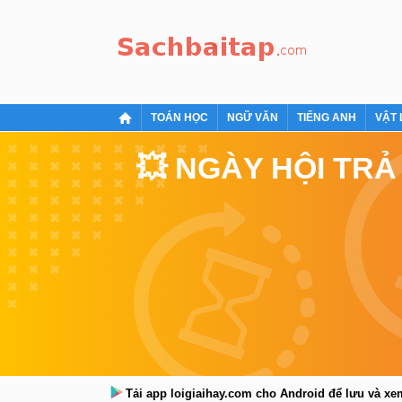
TOÁN HỌC
NGỮ VĂN
TIẾNG ANH
VẬT 
💥 NGÀY HỘI TRẢ
Tải app loigiaihay.com cho Android để lưu và x