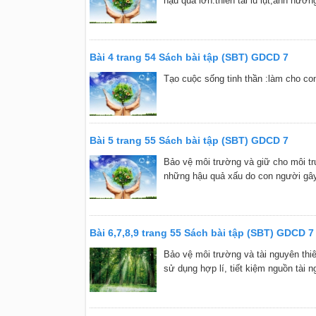
hậu quả lớn:thiên tai lũ lụt,ảnh hưở
Bài 4 trang 54 Sách bài tập (SBT) GDCD 7
Tạo cuộc sống tinh thần :làm cho con
Bài 5 trang 55 Sách bài tập (SBT) GDCD 7
Bảo vệ môi trường và giữ cho môi tr
những hậu quả xấu do con người gây
Bài 6,7,8,9 trang 55 Sách bài tập (SBT) GDCD 7
Bảo vệ môi trường và tài nguyên thiê
sử dụng hợp lí, tiết kiệm nguồn tài n