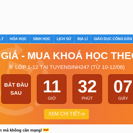
LÝ
HÓA HỌC
SINH HỌC
LỊCH SỬ
ĐỊA LÍ
GIÁO DỤC CÔNG DÂN
 GIÁ - MUA KHOÁ HỌC TH
🎯 LỚP 1-12 TẠI TUYENSINH247 (TỪ 10-12/08)
11
32
06
BẮT ĐẦU
SAU
GIỜ
PHÚT
GIÂY
XEM CHI TIẾT
em mà không cần mạng!