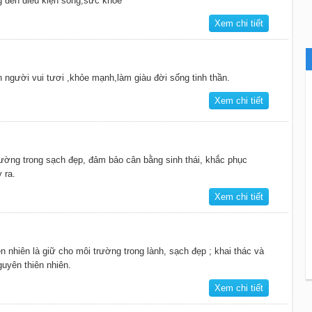
ng đến điều kiện sống,sức khỏe
Xem chi tiết
 người vui tươi ,khỏe mạnh,làm giàu đời sống tinh thần.
Xem chi tiết
ường trong sạch đẹp, đảm bảo cân bằng sinh thái, khắc phục
 ra.
Xem chi tiết
n nhiên là giữ cho môi trường trong lành, sạch đẹp ; khai thác và
guyên thiên nhiên.
Xem chi tiết