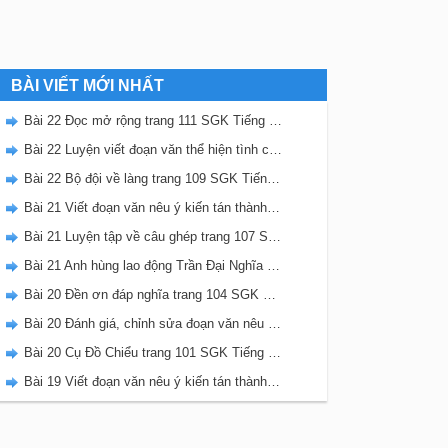
BÀI VIẾT MỚI NHẤT
Bài 22 Đọc mở rộng trang 111 SGK Tiếng Việt 5 Kết nối tri thức tập 2
Bài 22 Luyện viết đoạn văn thể hiện tình cảm, cảm xúc về một sự việc trang 111 SGK Tiếng Việt 5 Kết nối tri thức tập 2
Bài 22 Bộ đội về làng trang 109 SGK Tiếng Việt 5 Kết nối tri thức tập 2
Bài 21 Viết đoạn văn nêu ý kiến tán thành một sự việc, hiện tượng (Bài viết số 2) trang 108 SGK Tiếng Việt 5 Kết nối tri thức tập 2
Bài 21 Luyện tập về câu ghép trang 107 SGK Tiếng Việt 5 Kết nối tri thức tập 2
Bài 21 Anh hùng lao động Trần Đại Nghĩa trang 106 SGK Tiếng Việt 5 Kết nối tri thức tập 2
Bài 20 Đền ơn đáp nghĩa trang 104 SGK Tiếng Việt 5 Kết nối tri thức tập 2
Bài 20 Đánh giá, chỉnh sửa đoạn văn nêu ý kiến tán thành một sự vật, hiện tượng trang 103 SGK Tiếng Việt 5 Kết nối tri thức tập 2
Bài 20 Cụ Đồ Chiểu trang 101 SGK Tiếng Việt 5 Kết nối tri thức tập 2
Bài 19 Viết đoạn văn nêu ý kiến tán thành một sự việc, hiện tượng (Bài viết số 1) trang 100 SGK Tiếng Việt 5 Kết nối tri thức tập 2