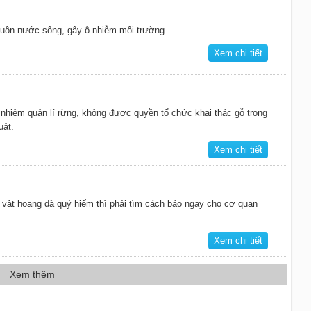
uồn nước sông, gây ô nhiễm môi trường.
Xem chi tiết
nhiệm quản lí rừng, không được quyền tổ chức khai thác gỗ trong
uật.
Xem chi tiết
 vật hoang dã quý hiếm thì phải tìm cách báo ngay cho cơ quan
Xem chi tiết
Xem thêm