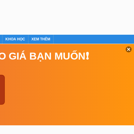
KHOA HỌC
XEM THÊM
EO GIÁ BẠN MUỐN❗