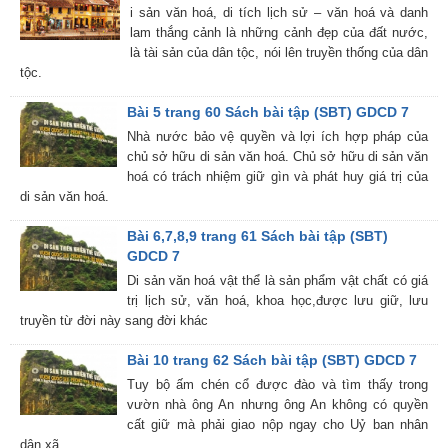
i sản văn hoá, di tích lịch sử – văn hoá và danh
lam thắng cảnh là những cảnh đẹp của đất nước,
là tài sản của dân tộc, nói lên truyền thống của dân
tộc.
Bài 5 trang 60 Sách bài tập (SBT) GDCD 7
Nhà nước bảo vệ quyền và lợi ích hợp pháp của
chủ sở hữu di sản văn hoá. Chủ sở hữu di sản văn
hoá có trách nhiệm giữ gìn và phát huy giá trị của
di sản văn hoá.
Bài 6,7,8,9 trang 61 Sách bài tập (SBT)
GDCD 7
Di sản văn hoá vật thể là sản phẩm vật chất có giá
trị lịch sử, văn hoá, khoa học,được lưu giữ, lưu
truyền từ đời này sang đời khác
Bài 10 trang 62 Sách bài tập (SBT) GDCD 7
Tuy bộ ấm chén cổ được đào và tìm thấy trong
vườn nhà ông An nhưng ông An không có quyền
cất giữ mà phải giao nộp ngay cho Uỷ ban nhân
dân xã.