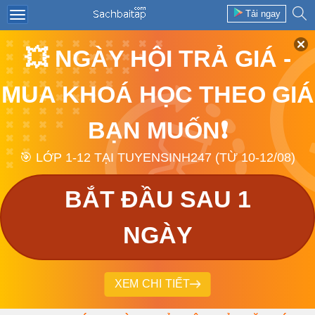
Tải ngay
💥 NGÀY HỘI TRẢ GIÁ -
MUA KHOÁ HỌC THEO GIÁ
BẠN MUỐN❗
🎯 LỚP 1-12 TẠI TUYENSINH247 (TỪ 10-12/08)
BẮT ĐẦU SAU 1
NGÀY
XEM CHI TIẾT