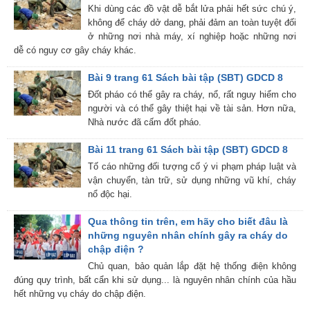
Khi dùng các đồ vật dễ bắt lửa phải hết sức chú ý,
không để cháy dở dang, phải đảm an toàn tuyệt đối
ở những nơi nhà máy, xí nghiệp hoặc những nơi
dễ có nguy cơ gây cháy khác.
Bài 9 trang 61 Sách bài tập (SBT) GDCD 8
Đốt pháo có thể gây ra cháy, nổ, rất nguy hiểm cho
người và có thể gây thiệt hại về tài sản. Hơn nữa,
Nhà nước đã cấm đốt pháo.
Bài 11 trang 61 Sách bài tập (SBT) GDCD 8
Tố cáo những đối tượng cố ý vi phạm pháp luật và
vận chuyển, tàn trữ, sử dụng những vũ khí, cháy
nổ độc hại.
Qua thông tin trên, em hãy cho biết đâu là
những nguyên nhân chính gây ra cháy do
chập điện ?
Chủ quan, bảo quản lắp đặt hệ thống điện không
đúng quy trình, bất cẩn khi sử dụng... là nguyên nhân chính của hầu
hết những vụ cháy do chập điện.