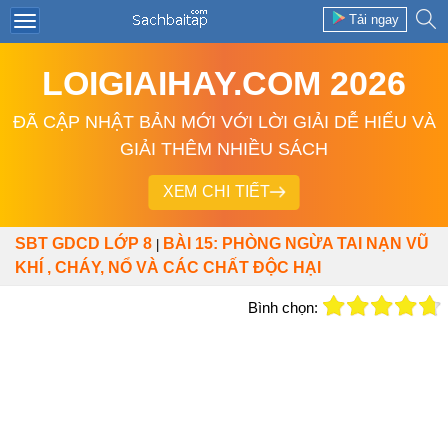
Tải ngay
LOIGIAIHAY.COM 2026
ĐÃ CẬP NHẬT BẢN MỚI VỚI LỜI GIẢI DỄ HIỂU VÀ
GIẢI THÊM NHIỀU SÁCH
XEM CHI TIẾT
SBT GDCD LỚP 8
BÀI 15: PHÒNG NGỪA TAI NẠN VŨ
|
KHÍ , CHÁY, NỔ VÀ CÁC CHẤT ĐỘC HẠI
Bình chọn: