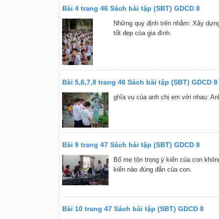
Bài 4 trang 46 Sách bài tập (SBT) GDCD 8
Những quy định trên nhằm: Xây dựng 
tốt đẹp của gia đình.
Bài 5,6,7,8 trang 46 Sách bài tập (SBT) GDCD 8
ghĩa vụ của anh chị em với nhau: An
Bài 9 trang 47 Sách bài tập (SBT) GDCD 8
Bố mẹ tôn trọng ý kiến của con không 
kiến nào đúng đắn của con.
Bài 10 trang 47 Sách bài tập (SBT) GDCD 8