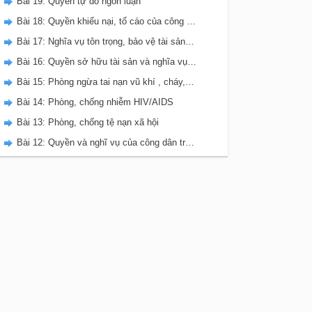
Bài 19: Quyền tự do ngôn luận
Bài 18: Quyền khiếu nại, tố cáo của công dân.
Bài 17: Nghĩa vụ tôn trọng, bảo vệ tài sản nhà nước và lợi ích công cộng
Bài 16: Quyền sở hữu tài sản và nghĩa vụ tôn trọng tài sản của người khác
Bài 15: Phòng ngừa tai nạn vũ khí , cháy, nổ và các chất độc hại
Bài 14: Phòng, chống nhiễm HIV/AIDS
Bài 13: Phòng, chống tệ nạn xã hội
Bài 12: Quyền và nghĩ vụ của công dân trong gia đinh