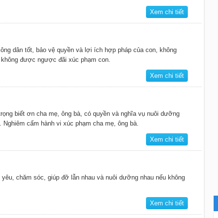
Xem chi tiết
ng dân tốt, bảo vệ quyền và lợi ích hợp pháp của con, không
n, không được ngược đãi xúc phạm con.
Xem chi tiết
rọng biết ơn cha mẹ, ông bà, có quyền và nghĩa vụ nuôi dưỡng
 Nghiêm cấm hành vi xúc phạm cha mẹ, ông bà.
Xem chi tiết
 yêu, chăm sóc, giúp đỡ lẫn nhau và nuôi dưỡng nhau nếu không
Xem chi tiết