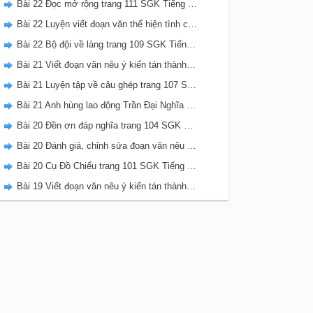
Bài 22 Đọc mở rộng trang 111 SGK Tiếng Việt 5 Kết nối tri thức tập 2
Bài 22 Luyện viết đoạn văn thể hiện tình cảm, cảm xúc về một sự việc trang 111 SGK Tiếng Việt 5 Kết nối tri thức tập 2
Bài 22 Bộ đội về làng trang 109 SGK Tiếng Việt 5 Kết nối tri thức tập 2
Bài 21 Viết đoạn văn nêu ý kiến tán thành một sự việc, hiện tượng (Bài viết số 2) trang 108 SGK Tiếng Việt 5 Kết nối tri thức tập 2
Bài 21 Luyện tập về câu ghép trang 107 SGK Tiếng Việt 5 Kết nối tri thức tập 2
Bài 21 Anh hùng lao động Trần Đại Nghĩa trang 106 SGK Tiếng Việt 5 Kết nối tri thức tập 2
Bài 20 Đền ơn đáp nghĩa trang 104 SGK Tiếng Việt 5 Kết nối tri thức tập 2
Bài 20 Đánh giá, chỉnh sửa đoạn văn nêu ý kiến tán thành một sự vật, hiện tượng trang 103 SGK Tiếng Việt 5 Kết nối tri thức tập 2
Bài 20 Cụ Đồ Chiểu trang 101 SGK Tiếng Việt 5 Kết nối tri thức tập 2
Bài 19 Viết đoạn văn nêu ý kiến tán thành một sự việc, hiện tượng (Bài viết số 1) trang 100 SGK Tiếng Việt 5 Kết nối tri thức tập 2