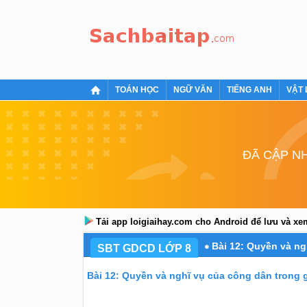
TOÁN HỌC
NGỮ VĂN
TIẾNG ANH
VẬT 
ĐÃ CẬP NH
Tải app loigiaihay.com cho Android để lưu và x
Bài 12: Quyền và n
SBT GDCD LỚP 8
Bài 12: Quyền và nghĩ vụ của công dân trong 