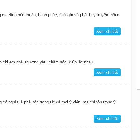
gia đình hòa thuận, hạnh phúc, Giữ gìn và phát huy truyền thống
Xem chi tiết
h chị em phải thương yêu, chăm sóc, giúp đỡ nhau.
Xem chi tiết
có nghĩa là phải tôn trọng tất cả mọi ý kiến, mà chỉ tôn trọng ý
Xem chi tiết