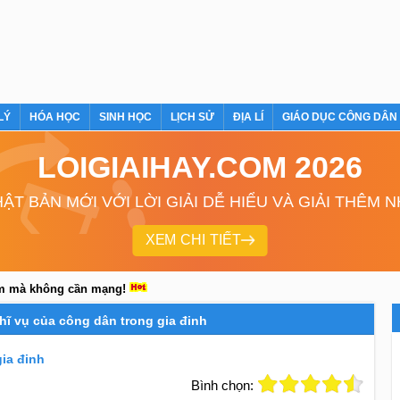
LÝ
HÓA HỌC
SINH HỌC
LỊCH SỬ
ĐỊA LÍ
GIÁO DỤC CÔNG DÂN
LOIGIAIHAY.COM 2026
ẬT BẢN MỚI VỚI LỜI GIẢI DỄ HIỂU VÀ GIẢI THÊM 
XEM CHI TIẾT
em mà không cần mạng!
ghĩ vụ của công dân trong gia đinh
gia đinh
Bình chọn: