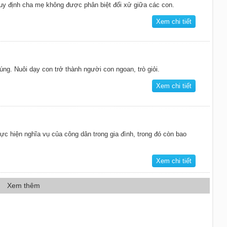
uy định cha mẹ không được phân biệt đối xử giữa các con.
Xem chi tiết
ng. Nuôi dạy con trở thành người con ngoan, trò giỏi.
Xem chi tiết
ực hiện nghĩa vụ của công dân trong gia đình, trong đó còn bao
Xem chi tiết
Xem thêm