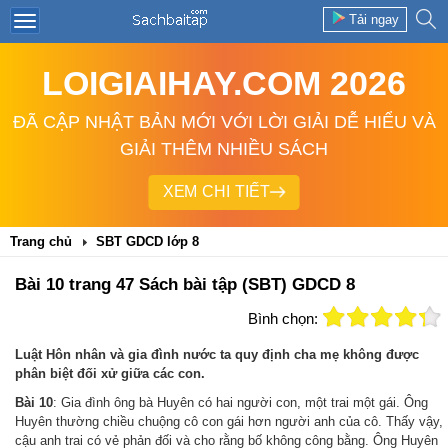
Tải ngay
LOIGIAIHAY.COM 2026
ĐÃ CẬP NHẬT BẢN MỚI VỚI LỜI GIẢI DỄ HIỂU VÀ
GIẢI THÊM NHIỀU SÁCH
XEM CHI TIẾT
Trang chủ
SBT GDCD lớp 8
Bài 10 trang 47 Sách bài tập (SBT) GDCD 8
Bình chọn:
Luật Hôn nhân và gia đình nước ta quy định cha mẹ không được
phân biệt đối xử giữa các con.
Bài 10
: Gia đình ông bà Huyên có hai người con, một trai một gái. Ông
Huyên thường chiều chuộng cô con gái hơn người anh của cô. Thấy vậy,
cậu anh trai có vẻ phản đối và cho rằng bố không công bằng. Ông Huyên