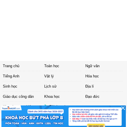
Trang chủ
Toán học
Ngữ văn
Tiếng Anh
Vật lý
Hóa học
Sinh học
Lịch sử
Địa lí
Giáo dục công dân
Khoa học
Đạo đức
Khoa học tự nhiên
Tải ứng dụng
Liên hệ
|
Chính sách
Copyright ©
2017 Sachbaitap.com