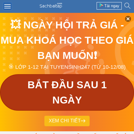
Tải ngay
💥 NGÀY HỘI TRẢ GIÁ -
MUA KHOÁ HỌC THEO GIÁ
BẠN MUỐN❗
🎯 LỚP 1-12 TẠI TUYENSINH247 (TỪ 10-12/08)
BẮT ĐẦU SAU 1
NGÀY
XEM CHI TIẾT