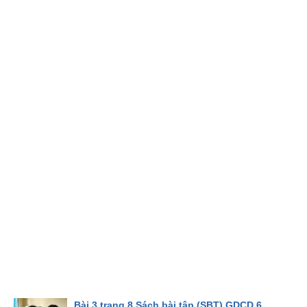
Bài 3 trang 8 Sách bài tập (SBT) GDCD 6