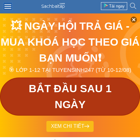
Tải ngay
💥 NGÀY HỘI TRẢ GIÁ -
MUA KHOÁ HỌC THEO GIÁ
BẠN MUỐN❗
🎯 LỚP 1-12 TẠI TUYENSINH247 (TỪ 10-12/08)
BẮT ĐẦU SAU 1
NGÀY
XEM CHI TIẾT