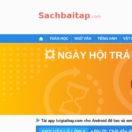
TOÁN HỌC
NGỮ VĂN
TIẾNG ANH
VẬT 
💥 NGÀY HỘI TRẢ
Tải app loigiaihay.com cho Android để lưu và x
Bài 20: Chất dẫn đ