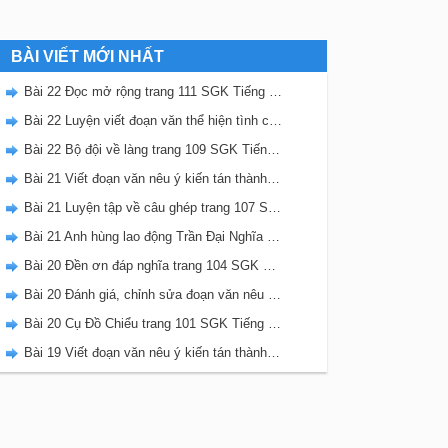
BÀI VIẾT MỚI NHẤT
Bài 22 Đọc mở rộng trang 111 SGK Tiếng Việt 5 Kết nối tri thức tập 2
Bài 22 Luyện viết đoạn văn thể hiện tình cảm, cảm xúc về một sự việc trang 111 SGK Tiếng Việt 5 Kết nối tri thức tập 2
Bài 22 Bộ đội về làng trang 109 SGK Tiếng Việt 5 Kết nối tri thức tập 2
Bài 21 Viết đoạn văn nêu ý kiến tán thành một sự việc, hiện tượng (Bài viết số 2) trang 108 SGK Tiếng Việt 5 Kết nối tri thức tập 2
Bài 21 Luyện tập về câu ghép trang 107 SGK Tiếng Việt 5 Kết nối tri thức tập 2
Bài 21 Anh hùng lao động Trần Đại Nghĩa trang 106 SGK Tiếng Việt 5 Kết nối tri thức tập 2
Bài 20 Đền ơn đáp nghĩa trang 104 SGK Tiếng Việt 5 Kết nối tri thức tập 2
Bài 20 Đánh giá, chỉnh sửa đoạn văn nêu ý kiến tán thành một sự vật, hiện tượng trang 103 SGK Tiếng Việt 5 Kết nối tri thức tập 2
Bài 20 Cụ Đồ Chiểu trang 101 SGK Tiếng Việt 5 Kết nối tri thức tập 2
Bài 19 Viết đoạn văn nêu ý kiến tán thành một sự việc, hiện tượng (Bài viết số 1) trang 100 SGK Tiếng Việt 5 Kết nối tri thức tập 2