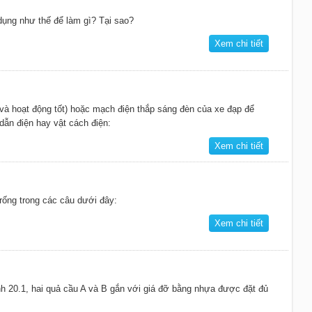
ụng như thế để làm gì? Tại sao?
Xem chi tiết
 và hoạt động tốt) hoặc mạch điện thắp sáng đèn của xe đạp để
dẫn điện hay vật cách điện:
Xem chi tiết
rống trong các câu dưới đây:
Xem chi tiết
nh 20.1, hai quả cầu A và B gắn với giá đỡ bằng nhựa được đặt đủ