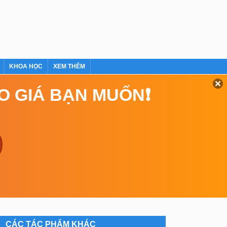
KHOA HỌC
XEM THÊM
EO GIÁ BẠN MUỐN❗
CÁC TÁC PHẨM KHÁC