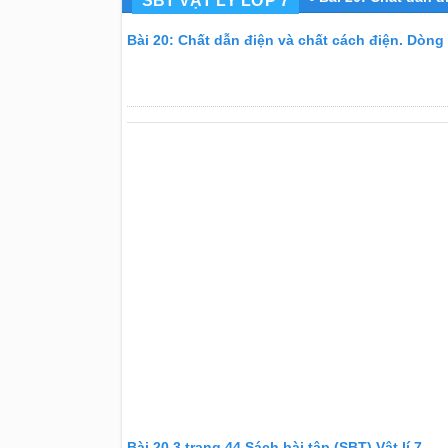
SBT VẬT LÝ LỚP 7
Bài 20: Chất dẫn điện và chất cách điện. Dòng 
Bài 20.3 trang 44 Sách bài tập (SBT) Vật lí 7