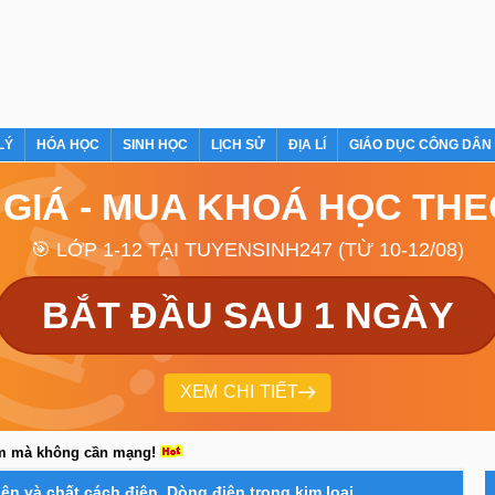
LÝ
HÓA HỌC
SINH HỌC
LỊCH SỬ
ĐỊA LÍ
GIÁO DỤC CÔNG DÂN
 GIÁ - MUA KHOÁ HỌC TH
🎯 LỚP 1-12 TẠI TUYENSINH247 (TỪ 10-12/08)
BẮT ĐẦU SAU 1 NGÀY
XEM CHI TIẾT
em mà không cần mạng!
iện và chất cách điện. Dòng điện trong kim loại