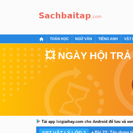
TOÁN HỌC
NGỮ VĂN
TIẾNG ANH
VẬT 
💥 NGÀY HỘI TRẢ
Tải app loigiaihay.com cho Android để lưu và x
Bài 23: Tác dụng t