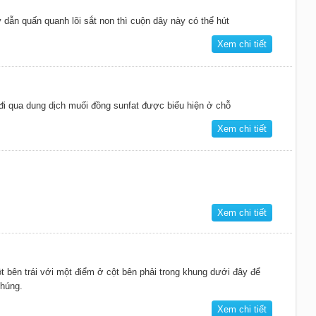
dẫn quấn quanh lõi sắt non thì cuộn dây này có thể hút
Xem chi tiết
đi qua dung dịch muối đồng sunfat được biểu hiện ở chỗ
Xem chi tiết
Xem chi tiết
t bên trái với một điểm ở cột bên phải trong khung dưới đây để
chúng.
Xem chi tiết