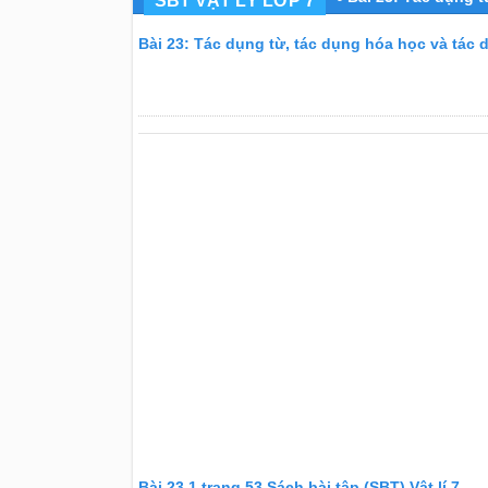
SBT VẬT LÝ LỚP 7
Bài 23: Tác dụng từ, tác dụng hóa học và tác 
Bài 23.1 trang 53 Sách bài tập (SBT) Vật lí 7