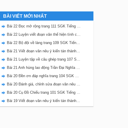
BÀI VIẾT MỚI NHẤT
Bài 22 Đọc mở rộng trang 111 SGK Tiếng Việt 5 Kết nối tri thức tập 2
Bài 22 Luyện viết đoạn văn thể hiện tình cảm, cảm xúc về một sự việc trang 111 SGK Tiếng Việt 5 Kết nối tri thức tập 2
Bài 22 Bộ đội về làng trang 109 SGK Tiếng Việt 5 Kết nối tri thức tập 2
Bài 21 Viết đoạn văn nêu ý kiến tán thành một sự việc, hiện tượng (Bài viết số 2) trang 108 SGK Tiếng Việt 5 Kết nối tri thức tập 2
Bài 21 Luyện tập về câu ghép trang 107 SGK Tiếng Việt 5 Kết nối tri thức tập 2
Bài 21 Anh hùng lao động Trần Đại Nghĩa trang 106 SGK Tiếng Việt 5 Kết nối tri thức tập 2
Bài 20 Đền ơn đáp nghĩa trang 104 SGK Tiếng Việt 5 Kết nối tri thức tập 2
Bài 20 Đánh giá, chỉnh sửa đoạn văn nêu ý kiến tán thành một sự vật, hiện tượng trang 103 SGK Tiếng Việt 5 Kết nối tri thức tập 2
Bài 20 Cụ Đồ Chiểu trang 101 SGK Tiếng Việt 5 Kết nối tri thức tập 2
Bài 19 Viết đoạn văn nêu ý kiến tán thành một sự việc, hiện tượng (Bài viết số 1) trang 100 SGK Tiếng Việt 5 Kết nối tri thức tập 2