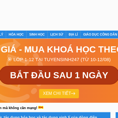
LÝ
HÓA HỌC
SINH HỌC
LỊCH SỬ
ĐỊA LÍ
GIÁO DỤC CÔNG DÂN
 GIÁ - MUA KHOÁ HỌC TH
🎯 LỚP 1-12 TẠI TUYENSINH247 (TỪ 10-12/08)
BẮT ĐẦU SAU 1 NGÀY
XEM CHI TIẾT
em mà không cần mạng!
ừ, tác dụng hóa học và tác dụng sinh lí của dòng điện