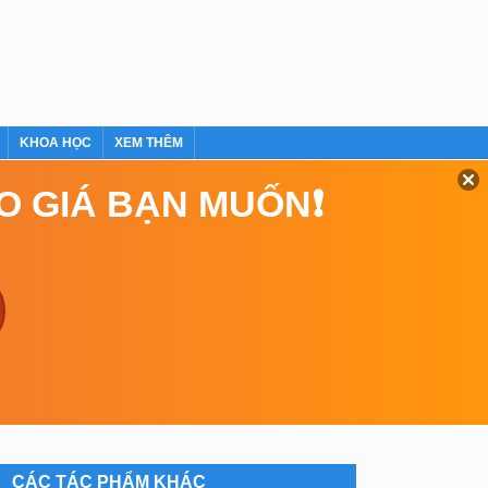
KHOA HỌC
XEM THÊM
EO GIÁ BẠN MUỐN❗
CÁC TÁC PHẨM KHÁC