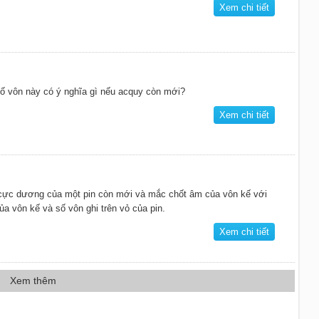
Xem chi tiết
ố vôn này có ý nghĩa gì nếu acquy còn mới?
Xem chi tiết
cực dương của một pin còn mới và mắc chốt âm của vôn kế với
a vôn kế và số vôn ghi trên vỏ của pin.
Xem chi tiết
Xem thêm