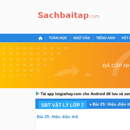
TOÁN HỌC
NGỮ VĂN
TIẾNG ANH
VẬT 
ĐÃ CẬP NH
Tải app loigiaihay.com cho Android để lưu và x
Bài 25: Hiệu điện t
SBT VẬT LÝ LỚP 7
Bài 25: Hiệu điện thế