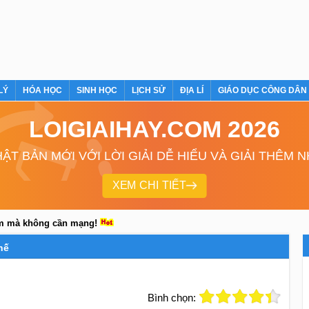
LÝ
HÓA HỌC
SINH HỌC
LỊCH SỬ
ĐỊA LÍ
GIÁO DỤC CÔNG DÂN
LOIGIAIHAY.COM 2026
ẬT BẢN MỚI VỚI LỜI GIẢI DỄ HIỂU VÀ GIẢI THÊM 
XEM CHI TIẾT
em mà không cần mạng!
hế
Bình chọn: