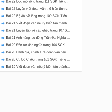
Bài 22 Đọc mở rộng trang 111 SGK Tiếng Việt 5 Kết nối tri thức tập 2
Bài 22 Luyện viết đoạn văn thể hiện tình cảm, cảm xúc về một sự việc trang 111 SGK Tiếng Việt 5 Kết nối tri thức tập 2
Bài 22 Bộ đội về làng trang 109 SGK Tiếng Việt 5 Kết nối tri thức tập 2
Bài 21 Viết đoạn văn nêu ý kiến tán thành một sự việc, hiện tượng (Bài viết số 2) trang 108 SGK Tiếng Việt 5 Kết nối tri thức tập 2
Bài 21 Luyện tập về câu ghép trang 107 SGK Tiếng Việt 5 Kết nối tri thức tập 2
Bài 21 Anh hùng lao động Trần Đại Nghĩa trang 106 SGK Tiếng Việt 5 Kết nối tri thức tập 2
Bài 20 Đền ơn đáp nghĩa trang 104 SGK Tiếng Việt 5 Kết nối tri thức tập 2
Bài 20 Đánh giá, chỉnh sửa đoạn văn nêu ý kiến tán thành một sự vật, hiện tượng trang 103 SGK Tiếng Việt 5 Kết nối tri thức tập 2
Bài 20 Cụ Đồ Chiểu trang 101 SGK Tiếng Việt 5 Kết nối tri thức tập 2
Bài 19 Viết đoạn văn nêu ý kiến tán thành một sự việc, hiện tượng (Bài viết số 1) trang 100 SGK Tiếng Việt 5 Kết nối tri thức tập 2