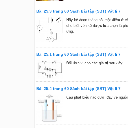
Bài 25.3 trang 60 Sách bài tập (SBT) Vật lí 7
Hãy kẻ đoạn thẳng nối một điểm ở cộ
cho biết vôn kế được lựa chọn là ph
ứng.
Bài 25.1 trang 60 Sách bài tập (SBT) Vật lí 7
Đổi đơn vị cho các giá trị sau đây:
Bài 25.4 trang 60 Sách bài tập (SBT) Vật lí 7
Câu phát biểu nào dưới đây về nguồn