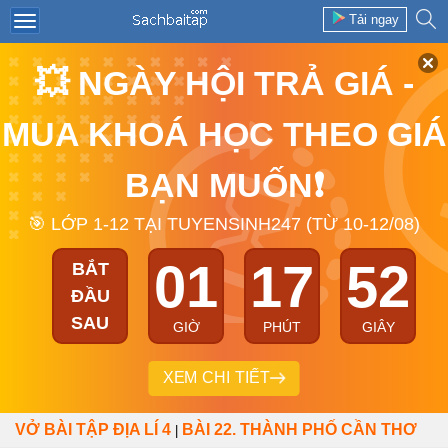
Tải ngay
💥 NGÀY HỘI TRẢ GIÁ -
MUA KHOÁ HỌC THEO GIÁ
BẠN MUỐN❗
🎯 LỚP 1-12 TẠI TUYENSINH247 (TỪ 10-12/08)
01
17
51
BẮT
ĐẦU
SAU
GIỜ
PHÚT
GIÂY
XEM CHI TIẾT
VỞ BÀI TẬP ĐỊA LÍ 4
BÀI 22. THÀNH PHỐ CẦN THƠ
|