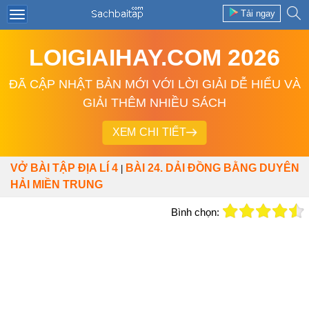
Tải ngay
LOIGIAIHAY.COM 2026
ĐÃ CẬP NHẬT BẢN MỚI VỚI LỜI GIẢI DỄ HIỂU VÀ
GIẢI THÊM NHIỀU SÁCH
XEM CHI TIẾT
VỞ BÀI TẬP ĐỊA LÍ 4
BÀI 24. DẢI ĐỒNG BẰNG DUYÊN
|
HẢI MIỀN TRUNG
Bình chọn: