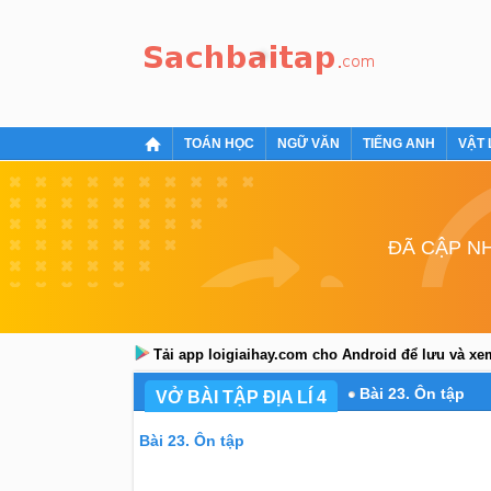
TOÁN HỌC
NGỮ VĂN
TIẾNG ANH
VẬT 
ĐÃ CẬP NH
Tải app loigiaihay.com cho Android để lưu và x
Bài 23. Ôn tập
VỞ BÀI TẬP ĐỊA LÍ 4
Bài 23. Ôn tập