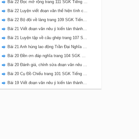
Bài 22 Đọc mở rộng trang 111 SGK Tiếng Việt 5 Kết nối tri thức tập 2
Bài 22 Luyện viết đoạn văn thể hiện tình cảm, cảm xúc về một sự việc trang 111 SGK Tiếng Việt 5 Kết nối tri thức tập 2
Bài 22 Bộ đội về làng trang 109 SGK Tiếng Việt 5 Kết nối tri thức tập 2
Bài 21 Viết đoạn văn nêu ý kiến tán thành một sự việc, hiện tượng (Bài viết số 2) trang 108 SGK Tiếng Việt 5 Kết nối tri thức tập 2
Bài 21 Luyện tập về câu ghép trang 107 SGK Tiếng Việt 5 Kết nối tri thức tập 2
Bài 21 Anh hùng lao động Trần Đại Nghĩa trang 106 SGK Tiếng Việt 5 Kết nối tri thức tập 2
Bài 20 Đền ơn đáp nghĩa trang 104 SGK Tiếng Việt 5 Kết nối tri thức tập 2
Bài 20 Đánh giá, chỉnh sửa đoạn văn nêu ý kiến tán thành một sự vật, hiện tượng trang 103 SGK Tiếng Việt 5 Kết nối tri thức tập 2
Bài 20 Cụ Đồ Chiểu trang 101 SGK Tiếng Việt 5 Kết nối tri thức tập 2
Bài 19 Viết đoạn văn nêu ý kiến tán thành một sự việc, hiện tượng (Bài viết số 1) trang 100 SGK Tiếng Việt 5 Kết nối tri thức tập 2