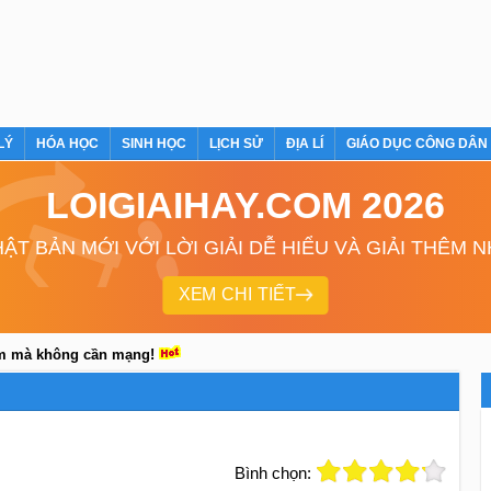
LÝ
HÓA HỌC
SINH HỌC
LỊCH SỬ
ĐỊA LÍ
GIÁO DỤC CÔNG DÂN
LOIGIAIHAY.COM 2026
ẬT BẢN MỚI VỚI LỜI GIẢI DỄ HIỂU VÀ GIẢI THÊM 
XEM CHI TIẾT
em mà không cần mạng!
Bình chọn: