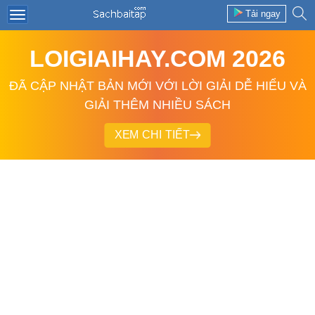
Tải ngay
LOIGIAIHAY.COM 2026
ĐÃ CẬP NHẬT BẢN MỚI VỚI LỜI GIẢI DỄ HIỂU VÀ
GIẢI THÊM NHIỀU SÁCH
XEM CHI TIẾT