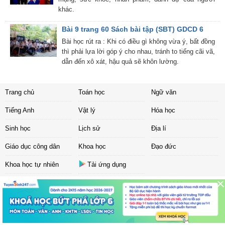
khác.
Bài 9 trang 60 Sách bài tập (SBT) GDCD 6
Bài học rút ra : Khi có điều gì không vừa ý, bất đồng
thì phải lựa lời góp ý cho nhau, tránh to tiếng cãi vã,
dẫn đến xô xát, hậu quả sẽ khôn lường.
Trang chủ
Toán học
Ngữ văn
Tiếng Anh
Vật lý
Hóa học
Sinh học
Lịch sử
Địa lí
Giáo dục công dân
Khoa học
Đạo đức
Khoa học tự nhiên
Tải ứng dụng
Liên hệ
|
Chính sách
Copyright ©
2017 Sachbaitap.com