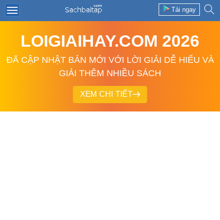
Tải ngay
LOIGIAIHAY.COM 2026
ĐÃ CẬP NHẬT BẢN MỚI VỚI LỜI GIẢI DỄ HIỂU VÀ
GIẢI THÊM NHIỀU SÁCH
XEM CHI TIẾT