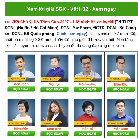
Xem lời giải SGK - Vật lí 12 - Xem ngay
>> 2K9 Chú ý! Lộ Trình Sun 2027 - 1 lộ trình ôn đa kỳ thi
(TN THPT,
ĐGNL (Hà Nội/ Hồ Chí Minh), ĐGNL Sư Phạm, ĐGTD, ĐGNL Bộ Công
an, ĐGNL Bộ Quốc phòng
-
Click xem ngay
)
tại Tuyensinh247.com.
Cập
nhật bám sát bộ SGK mới, Thầy Cô giáo giỏi, 3 bước chi tiết: Nền tảng
lớp 12; Luyện thi chuyên sâu; Luyện đề đủ dạng đáp ứng mọi kì thi.