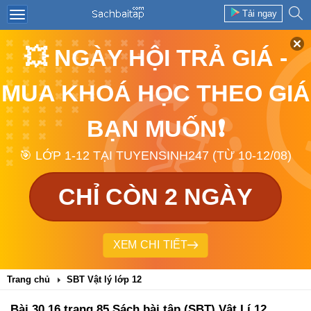
Tải ngay
💥 NGÀY HỘI TRẢ GIÁ -
MUA KHOÁ HỌC THEO GIÁ
BẠN MUỐN❗
🎯 LỚP 1-12 TẠI TUYENSINH247 (TỪ 10-12/08)
CHỈ CÒN 2 NGÀY
XEM CHI TIẾT
Trang chủ
SBT Vật lý lớp 12
Bài 30.16 trang 85 Sách bài tập (SBT) Vật Lí 12