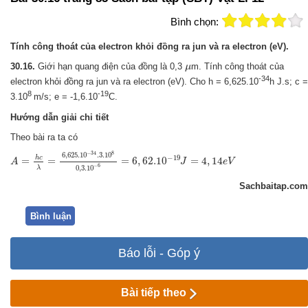
Bình chọn:
Tính công thoát của electron khỏi đồng ra jun và ra electron (eV).
μ
30.16.
Giới hạn quang điện của đồng là 0,3
m. Tính công thoát của
μ
-34
electron khỏi đồng ra jun và ra electron (eV). Cho h = 6,625.10
h J.s; c =
8
-19
3.10
m/s; e = -1,6.10
C.
Hướng dẫn giải chi tiết
Theo bài ra ta có
A
=
h
c
λ
=
6
,
625.10
−
34
.3
.10
8
0
,
3.10
−
6
=
6
,
62.10
−
19
J
=
4
,
14
e
V
−
34
8
6
,
625.10
.3
.10
−
19
h
c
=
=
=
6
,
62.10
=
4
,
14
A
J
e
V
−
6
0
,
3.10
λ
Sachbaitap.com
Bình luận
Báo lỗi - Góp ý
Bài tiếp theo