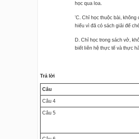
học qua loa.
'C. Chỉ học thuộc bài, không
hiểu vì đã có sách giải để ch
D. Chỉ học trong sách vở, kh
biết liên hệ thực tế và thực h
Trả
lời
Câu
Câu 4
Câu 5
Câu 6