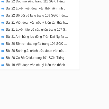
Bài 22 Đọc mở rộng trang 111 SGK Tiếng Việt 5 Kết nối tri thức tập 2
Bài 22 Luyện viết đoạn văn thể hiện tình cảm, cảm xúc về một sự việc trang 111 SGK Tiếng Việt 5 Kết nối tri thức tập 2
Bài 22 Bộ đội về làng trang 109 SGK Tiếng Việt 5 Kết nối tri thức tập 2
Bài 21 Viết đoạn văn nêu ý kiến tán thành một sự việc, hiện tượng (Bài viết số 2) trang 108 SGK Tiếng Việt 5 Kết nối tri thức tập 2
Bài 21 Luyện tập về câu ghép trang 107 SGK Tiếng Việt 5 Kết nối tri thức tập 2
Bài 21 Anh hùng lao động Trần Đại Nghĩa trang 106 SGK Tiếng Việt 5 Kết nối tri thức tập 2
Bài 20 Đền ơn đáp nghĩa trang 104 SGK Tiếng Việt 5 Kết nối tri thức tập 2
Bài 20 Đánh giá, chỉnh sửa đoạn văn nêu ý kiến tán thành một sự vật, hiện tượng trang 103 SGK Tiếng Việt 5 Kết nối tri thức tập 2
Bài 20 Cụ Đồ Chiểu trang 101 SGK Tiếng Việt 5 Kết nối tri thức tập 2
Bài 19 Viết đoạn văn nêu ý kiến tán thành một sự việc, hiện tượng (Bài viết số 1) trang 100 SGK Tiếng Việt 5 Kết nối tri thức tập 2