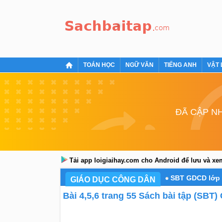
TOÁN HỌC
NGỮ VĂN
TIẾNG ANH
VẬT 
ĐÃ CẬP NH
Tải app loigiaihay.com cho Android để lưu và x
SBT GDCD lớp 
GIÁO DỤC CÔNG DÂN
Bài 4,5,6 trang 55 Sách bài tập (SBT