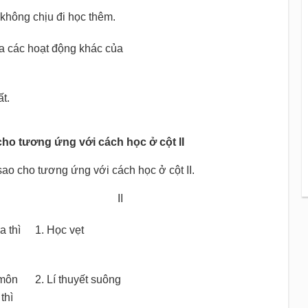
 không chịu đi học thêm.
a các hoạt động khác của
ất.
o cho tương ứng với cách học ở cột II
sao cho tương ứng với cách học ở cột II.
II
a thì
1. Học vẹt
 môn
2. Lí thuyết suông
thì