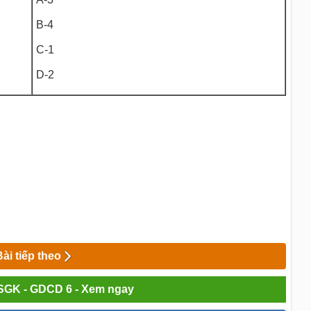
B-4
C-1
D-2
Bài tiếp theo
 SGK - GDCD 6 - Xem ngay