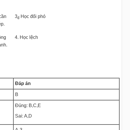
 cần
3
Học đối phó
ế
ép.
ông
4. Học lệch
ành.
Đáp án
B
Đúng: B,C,E
Sai: A,D
A-3