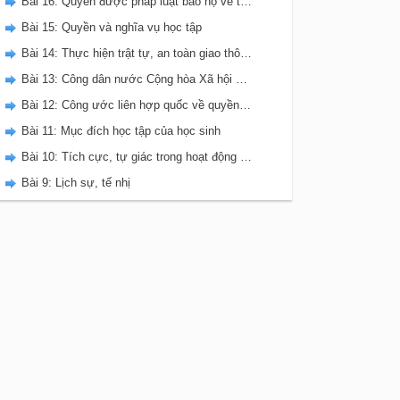
Bài 16: Quyền được pháp luật bảo hộ về tính mạng, thân thể, sức khỏe, danh dự và nhân phẩm
Bài 15: Quyền và nghĩa vụ học tập
Bài 14: Thực hiện trật tự, an toàn giao thông
Bài 13: Công dân nước Cộng hòa Xã hội chủ nghĩa Việt Nam
Bài 12: Công ước liên hợp quốc về quyền trẻ em
Bài 11: Mục đích học tập của học sinh
Bài 10: Tích cực, tự giác trong hoạt động tập thể và trong hoạt động xã hội
Bài 9: Lịch sự, tế nhị