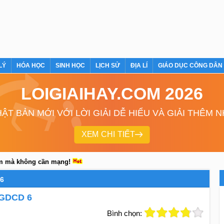
LÝ
HÓA HỌC
SINH HỌC
LỊCH SỬ
ĐỊA LÍ
GIÁO DỤC CÔNG DÂN
LOIGIAIHAY.COM 2026
ẬT BẢN MỚI VỚI LỜI GIẢI DỄ HIỂU VÀ GIẢI THÊM 
XEM CHI TIẾT
em mà không cần mạng!
6
) GDCD 6
Bình chọn: