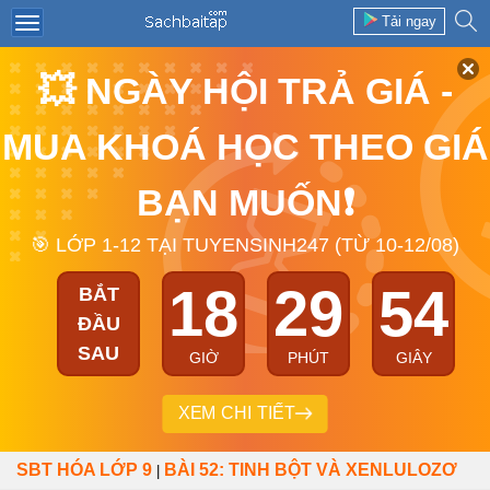
Tải ngay
💥 NGÀY HỘI TRẢ GIÁ -
MUA KHOÁ HỌC THEO GIÁ
BẠN MUỐN❗
🎯 LỚP 1-12 TẠI TUYENSINH247 (TỪ 10-12/08)
18
29
54
BẮT
ĐẦU
SAU
GIỜ
PHÚT
GIÂY
XEM CHI TIẾT
SBT HÓA LỚP 9
BÀI 52: TINH BỘT VÀ XENLULOZƠ
|