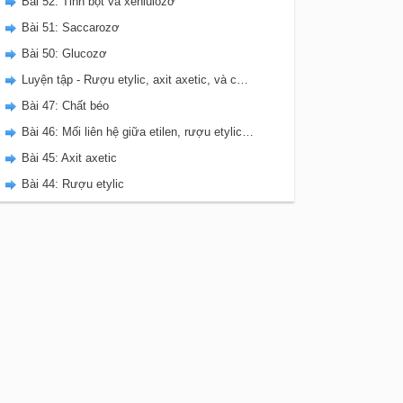
Bài 52: Tinh bột và xenlulozơ
Bài 51: Saccarozơ
Bài 50: Glucozơ
Luyện tập - Rượu etylic, axit axetic, và chất béo
Bài 47: Chất béo
Bài 46: Mối liên hệ giữa etilen, rượu etylic, và axit axetic
Bài 45: Axit axetic
Bài 44: Rượu etylic