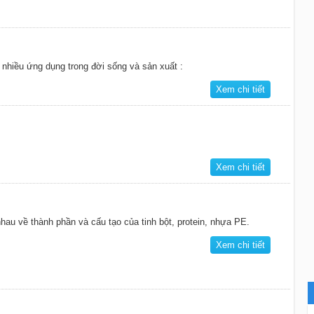
ó nhiều ứng dụng trong đời sống và sản xuất :
Xem chi tiết
Xem chi tiết
au về thành phần và cấu tạo của tinh bột, protein, nhựa PE.
Xem chi tiết