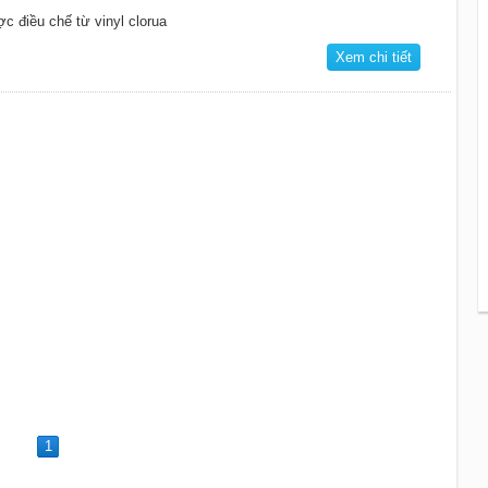
ược điều chế từ vinyl clorua
Xem chi tiết
1