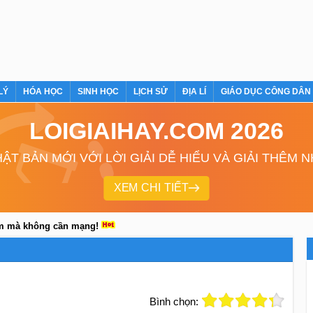
LÝ
HÓA HỌC
SINH HỌC
LỊCH SỬ
ĐỊA LÍ
GIÁO DỤC CÔNG DÂN
LOIGIAIHAY.COM 2026
ẬT BẢN MỚI VỚI LỜI GIẢI DỄ HIỂU VÀ GIẢI THÊM 
XEM CHI TIẾT
em mà không cần mạng!
Bình chọn: