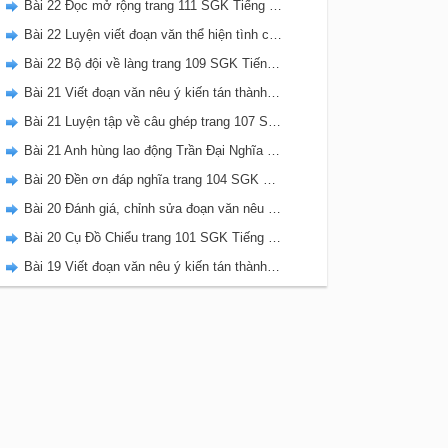
Bài 22 Đọc mở rộng trang 111 SGK Tiếng Việt 5 Kết nối tri thức tập 2
Bài 22 Luyện viết đoạn văn thể hiện tình cảm, cảm xúc về một sự việc trang 111 SGK Tiếng Việt 5 Kết nối tri thức tập 2
Bài 22 Bộ đội về làng trang 109 SGK Tiếng Việt 5 Kết nối tri thức tập 2
Bài 21 Viết đoạn văn nêu ý kiến tán thành một sự việc, hiện tượng (Bài viết số 2) trang 108 SGK Tiếng Việt 5 Kết nối tri thức tập 2
Bài 21 Luyện tập về câu ghép trang 107 SGK Tiếng Việt 5 Kết nối tri thức tập 2
Bài 21 Anh hùng lao động Trần Đại Nghĩa trang 106 SGK Tiếng Việt 5 Kết nối tri thức tập 2
Bài 20 Đền ơn đáp nghĩa trang 104 SGK Tiếng Việt 5 Kết nối tri thức tập 2
Bài 20 Đánh giá, chỉnh sửa đoạn văn nêu ý kiến tán thành một sự vật, hiện tượng trang 103 SGK Tiếng Việt 5 Kết nối tri thức tập 2
Bài 20 Cụ Đồ Chiểu trang 101 SGK Tiếng Việt 5 Kết nối tri thức tập 2
Bài 19 Viết đoạn văn nêu ý kiến tán thành một sự việc, hiện tượng (Bài viết số 1) trang 100 SGK Tiếng Việt 5 Kết nối tri thức tập 2