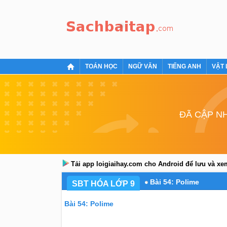
TOÁN HỌC
NGỮ VĂN
TIẾNG ANH
VẬT 
ĐÃ CẬP NH
Tải app loigiaihay.com cho Android để lưu và x
Bài 54: Polime
SBT HÓA LỚP 9
Bài 54: Polime