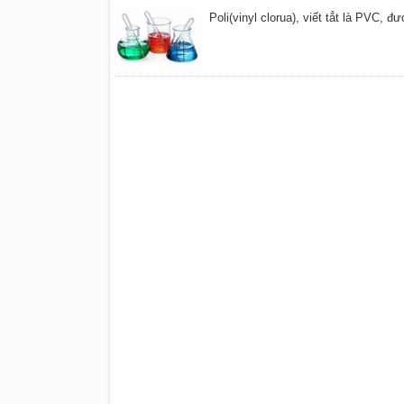
Poli(vinyl clorua), viết tẳt là PVC, đ