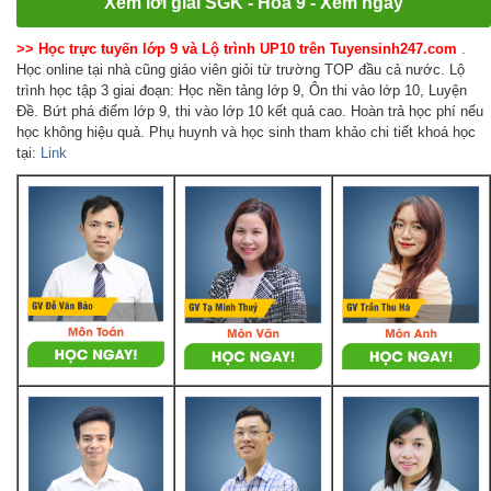
Xem lời giải SGK - Hóa 9 - Xem ngay
>> Học trực tuyến lớp 9 và Lộ trình UP10 trên Tuyensinh247.com
.
Học online tại nhà cũng giáo viên giỏi từ trường TOP đầu cả nước. Lộ
trình học tập 3 giai đoạn: Học nền tảng lớp 9, Ôn thi vào lớp 10, Luyện
Đề. Bứt phá điểm lớp 9, thi vào lớp 10 kết quả cao. Hoàn trả học phí nếu
học không hiệu quả. Phụ huynh và học sinh tham khảo chi tiết khoá học
tại:
Link