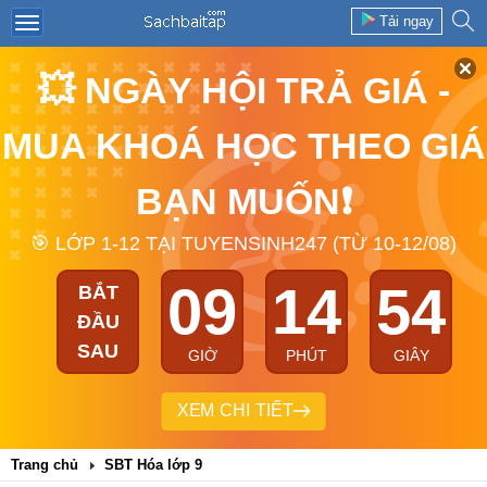
Tải ngay
💥 NGÀY HỘI TRẢ GIÁ -
MUA KHOÁ HỌC THEO GIÁ
BẠN MUỐN❗
🎯 LỚP 1-12 TẠI TUYENSINH247 (TỪ 10-12/08)
09
14
54
BẮT
ĐẦU
SAU
GIỜ
PHÚT
GIÂY
XEM CHI TIẾT
Trang chủ
SBT Hóa lớp 9