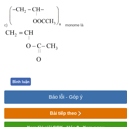
c)
monome là
Bình luận
Báo lỗi - Góp ý
Bài tiếp theo