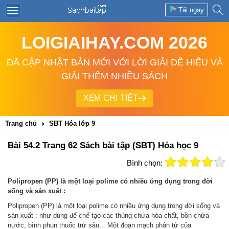
Tải ngay
LOIGIAIHAY.COM 2026
ĐÃ CẬP NHẬT BẢN MỚI VỚI LỜI GIẢI DỄ HIỂU VÀ
GIẢI THÊM NHIỀU SÁCH
XEM CHI TIẾT
Trang chủ
SBT Hóa lớp 9
Bài 54.2 Trang 62 Sách bài tập (SBT) Hóa học 9
Bình chọn:
Polipropen (PP) là một loại polime có nhiều ứng dụng trong đời
sống và sản xuất :
Polipropen (PP) là một loại polime có nhiều ứng dụng trong đời sống và
sản xuất : như dùng để chế tạo các thùng chứa hóa chất, bồn chứa
nước, bình phun thuốc trừ sâu... Một đoạn mạch phân tử của