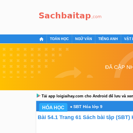
TOÁN HỌC
NGỮ VĂN
TIẾNG ANH
VẬT 
ĐÃ CẬP NH
Tải app loigiaihay.com cho Android để lưu và x
SBT Hóa lớp 9
HÓA HỌC
Bài 54.1 Trang 61 Sách bài tập (SBT)