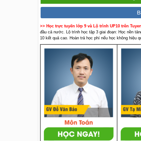
B
>> Học trực tuyến lớp 9 và Lộ trình UP10 trên Tuy
đầu cả nước. Lộ trình học tập 3 giai đoạn: Học nền tản
10 kết quả cao. Hoàn trả học phí nếu học không hiệu q