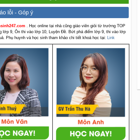
áo lỗi - Góp ý
ensinh247.com
. Học online tại nhà cũng giáo viên giỏi từ trường TOP
g lớp 9, Ôn thi vào lớp 10, Luyện Đề. Bứt phá điểm lớp 9, thi vào lớp
uả. Phụ huynh và học sinh tham khảo chi tiết khoá học tại:
Link