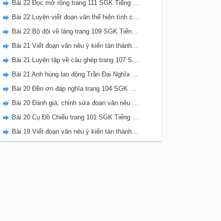
Bài 22 Đọc mở rộng trang 111 SGK Tiếng Việt 5 Kết nối tri thức tập 2
Bài 22 Luyện viết đoạn văn thể hiện tình cảm, cảm xúc về một sự việc trang 111 SGK Tiếng Việt 5 Kết nối tri thức tập 2
Bài 22 Bộ đội về làng trang 109 SGK Tiếng Việt 5 Kết nối tri thức tập 2
Bài 21 Viết đoạn văn nêu ý kiến tán thành một sự việc, hiện tượng (Bài viết số 2) trang 108 SGK Tiếng Việt 5 Kết nối tri thức tập 2
Bài 21 Luyện tập về câu ghép trang 107 SGK Tiếng Việt 5 Kết nối tri thức tập 2
Bài 21 Anh hùng lao động Trần Đại Nghĩa trang 106 SGK Tiếng Việt 5 Kết nối tri thức tập 2
Bài 20 Đền ơn đáp nghĩa trang 104 SGK Tiếng Việt 5 Kết nối tri thức tập 2
Bài 20 Đánh giá, chỉnh sửa đoạn văn nêu ý kiến tán thành một sự vật, hiện tượng trang 103 SGK Tiếng Việt 5 Kết nối tri thức tập 2
Bài 20 Cụ Đồ Chiểu trang 101 SGK Tiếng Việt 5 Kết nối tri thức tập 2
Bài 19 Viết đoạn văn nêu ý kiến tán thành một sự việc, hiện tượng (Bài viết số 1) trang 100 SGK Tiếng Việt 5 Kết nối tri thức tập 2