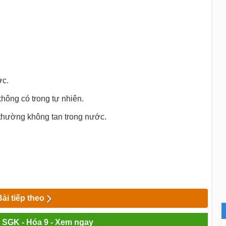
ớc.
hông có trong tự nhiên.
 thường không tan trong nước.
Bài tiếp theo
i SGK - Hóa 9 - Xem ngay