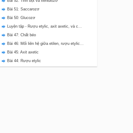
Bài 52: Tinh bột và xenlulozơ
Bài 51: Saccarozơ
Bài 50: Glucozơ
Luyện tập - Rượu etylic, axit axetic, và chất béo
Bài 47: Chất béo
Bài 46: Mối liên hệ giữa etilen, rượu etylic, và axit axetic
Bài 45: Axit axetic
Bài 44: Rượu etylic