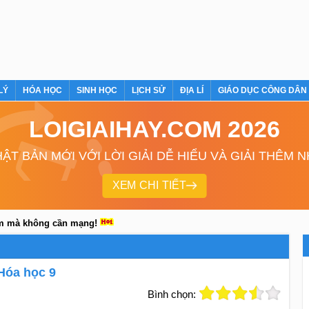
LÝ
HÓA HỌC
SINH HỌC
LỊCH SỬ
ĐỊA LÍ
GIÁO DỤC CÔNG DÂN
LOIGIAIHAY.COM 2026
ẬT BẢN MỚI VỚI LỜI GIẢI DỄ HIỂU VÀ GIẢI THÊM 
XEM CHI TIẾT
em mà không cần mạng!
 Hóa học 9
Bình chọn: