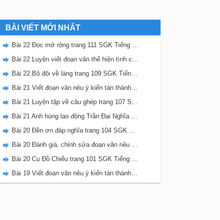
BÀI VIẾT MỚI NHẤT
Bài 22 Đọc mở rộng trang 111 SGK Tiếng Việt 5 Kết nối tri thức tập 2
Bài 22 Luyện viết đoạn văn thể hiện tình cảm, cảm xúc về một sự việc trang 111 SGK Tiếng Việt 5 Kết nối tri thức tập 2
Bài 22 Bộ đội về làng trang 109 SGK Tiếng Việt 5 Kết nối tri thức tập 2
Bài 21 Viết đoạn văn nêu ý kiến tán thành một sự việc, hiện tượng (Bài viết số 2) trang 108 SGK Tiếng Việt 5 Kết nối tri thức tập 2
Bài 21 Luyện tập về câu ghép trang 107 SGK Tiếng Việt 5 Kết nối tri thức tập 2
Bài 21 Anh hùng lao động Trần Đại Nghĩa trang 106 SGK Tiếng Việt 5 Kết nối tri thức tập 2
Bài 20 Đền ơn đáp nghĩa trang 104 SGK Tiếng Việt 5 Kết nối tri thức tập 2
Bài 20 Đánh giá, chỉnh sửa đoạn văn nêu ý kiến tán thành một sự vật, hiện tượng trang 103 SGK Tiếng Việt 5 Kết nối tri thức tập 2
Bài 20 Cụ Đồ Chiểu trang 101 SGK Tiếng Việt 5 Kết nối tri thức tập 2
Bài 19 Viết đoạn văn nêu ý kiến tán thành một sự việc, hiện tượng (Bài viết số 1) trang 100 SGK Tiếng Việt 5 Kết nối tri thức tập 2