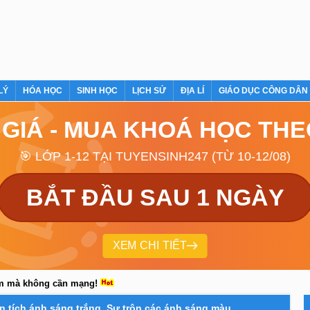
LÝ
HÓA HỌC
SINH HỌC
LỊCH SỬ
ĐỊA LÍ
GIÁO DỤC CÔNG DÂN
 GIÁ - MUA KHOÁ HỌC TH
🎯 LỚP 1-12 TẠI TUYENSINH247 (TỪ 10-12/08)
BẮT ĐẦU SAU 1 NGÀY
XEM CHI TIẾT
em mà không cần mạng!
ân tích ánh sáng trắng. Sự trộn các ánh sáng màu