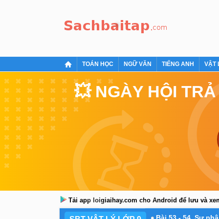
TOÁN HỌC
NGỮ VĂN
TIẾNG ANH
VẬT 
💥 NGÀY HỘI TRẢ
Tải app loigiaihay.com cho Android để lưu và x
Bài 53 - 54. Sự ph