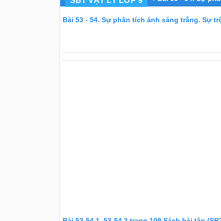
SBT VẬT LÝ LỚP 9
Bài 53 - 54. Sự phân tích ánh sáng trắng. Sự 
Bài 53-54.1, 53-54.2 trang 109 Sách bài tập (SBT