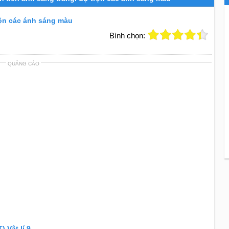
trộn các ánh sáng màu
Bình chọn:
QUẢNG CÁO
) Vật lí 9