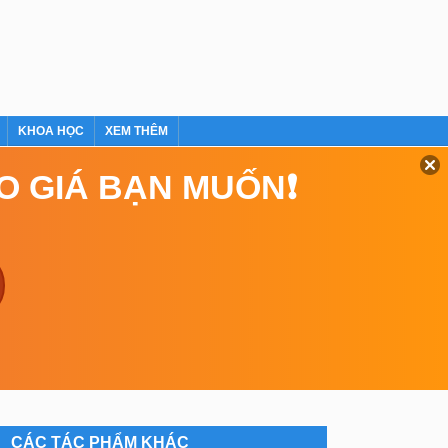
KHOA HỌC
XEM THÊM
EO GIÁ BẠN MUỐN❗
CÁC TÁC PHẨM KHÁC