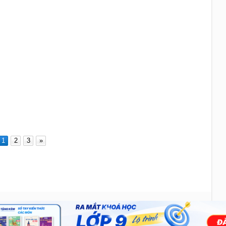
1
2
3
»
Liên hệ
|
Chính sách