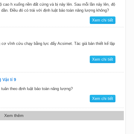
cao h xuống nền đất cứng và bị nảy lên. Sau mỗi lần nảy lên, độ
dần. Điều đó có trái với định luật bảo toàn năng lượng không?
Xem chi tiết
 cơ vĩnh cửu chạy bằng lực đẩy Acsimet. Tác giả bản thiết kế lập
Xem chi tiết
 Vật lí 9
tuân theo định luật bảo toàn năng lượng?
Xem chi tiết
Xem thêm