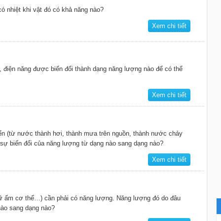
có nhiệt khi vật đó có khả năng nào?
Xem chi tiết
g, điện năng được biến đổi thành dạng năng lượng nào để có thể
Xem chi tiết
iển (từ nước thành hơi, thành mưa trên nguồn, thành nước chảy
o sự biến đổi của năng lượng từ dạng nào sang dạng nào?
Xem chi tiết
giữ ấm cơ thể…) cần phải có năng lượng. Năng lượng đó do đâu
nào sang dạng nào?