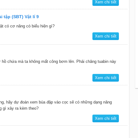
Xem chi tiết
i tập (SBT) Vật lí 9
ật có cơ năng có biểu hiện gì?
Xem chi tiết
ở hồ chứa mà ta không mất công bơm lên. Phải chăng tuabin này
Xem chi tiết
ợng, hãy dự đoán xem búa đập vào cọc sẽ có những dạng năng
g gì xảy ra kèm theo?
Xem chi tiết