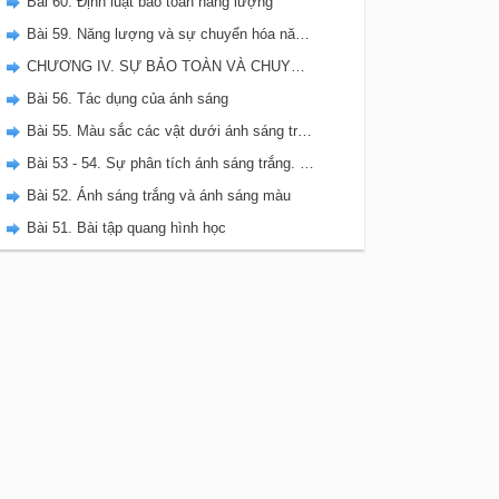
Bài 60. Định luật bảo toàn năng lượng
Bài 59. Năng lượng và sự chuyển hóa năng lượng
CHƯƠNG IV. SỰ BẢO TOÀN VÀ CHUYỂN HÓA NĂNG LƯỢNG
Bài 56. Tác dụng của ánh sáng
Bài 55. Màu sắc các vật dưới ánh sáng trắng và dưới ánh sáng màu
Bài 53 - 54. Sự phân tích ánh sáng trắng. Sự trộn các ánh sáng màu
Bài 52. Ánh sáng trắng và ánh sáng màu
Bài 51. Bài tập quang hình học