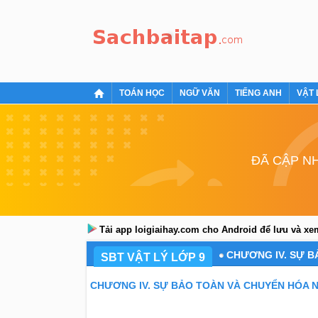
TOÁN HỌC
NGỮ VĂN
TIẾNG ANH
VẬT 
ĐÃ CẬP NH
Tải app loigiaihay.com cho Android để lưu và x
CHƯƠNG IV. SỰ 
SBT VẬT LÝ LỚP 9
CHƯƠNG IV. SỰ BẢO TOÀN VÀ CHUYỂN HÓA