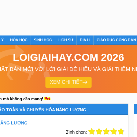
LÝ
HÓA HỌC
SINH HỌC
LỊCH SỬ
ĐỊA LÍ
GIÁO DỤC CÔNG DÂN
LOIGIAIHAY.COM 2026
ẬT BẢN MỚI VỚI LỜI GIẢI DỄ HIỂU VÀ GIẢI THÊM 
XEM CHI TIẾT
em mà không cần mạng!
BẢO TOÀN VÀ CHUYỂN HÓA NĂNG LƯỢNG
 NĂNG LƯỢNG
Bình chọn: