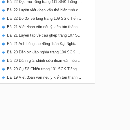
Bài 22 Đọc mở rộng trang 111 SGK Tiếng Việt 5 Kết nối tri thức tập 2
Bài 22 Luyện viết đoạn văn thể hiện tình cảm, cảm xúc về một sự việc trang 111 SGK Tiếng Việt 5 Kết nối tri thức tập 2
Bài 22 Bộ đội về làng trang 109 SGK Tiếng Việt 5 Kết nối tri thức tập 2
Bài 21 Viết đoạn văn nêu ý kiến tán thành một sự việc, hiện tượng (Bài viết số 2) trang 108 SGK Tiếng Việt 5 Kết nối tri thức tập 2
Bài 21 Luyện tập về câu ghép trang 107 SGK Tiếng Việt 5 Kết nối tri thức tập 2
Bài 21 Anh hùng lao động Trần Đại Nghĩa trang 106 SGK Tiếng Việt 5 Kết nối tri thức tập 2
Bài 20 Đền ơn đáp nghĩa trang 104 SGK Tiếng Việt 5 Kết nối tri thức tập 2
Bài 20 Đánh giá, chỉnh sửa đoạn văn nêu ý kiến tán thành một sự vật, hiện tượng trang 103 SGK Tiếng Việt 5 Kết nối tri thức tập 2
Bài 20 Cụ Đồ Chiểu trang 101 SGK Tiếng Việt 5 Kết nối tri thức tập 2
Bài 19 Viết đoạn văn nêu ý kiến tán thành một sự việc, hiện tượng (Bài viết số 1) trang 100 SGK Tiếng Việt 5 Kết nối tri thức tập 2