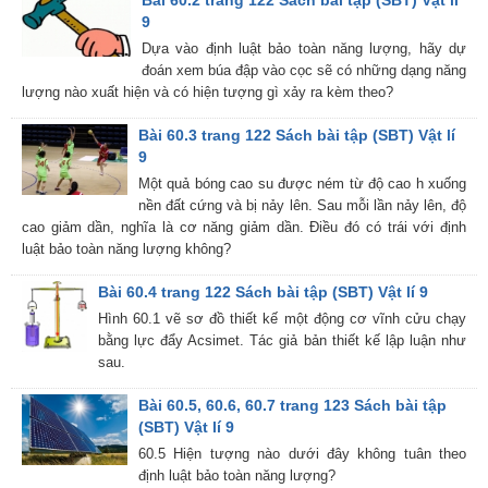
Bài 60.2 trang 122 Sách bài tập (SBT) Vật lí
9
Dựa vào định luật bảo toàn năng lượng, hãy dự
đoán xem búa đập vào cọc sẽ có những dạng năng
lượng nào xuất hiện và có hiện tượng gì xảy ra kèm theo?
Bài 60.3 trang 122 Sách bài tập (SBT) Vật lí
9
Một quả bóng cao su được ném từ độ cao h xuống
nền đất cứng và bị nảy lên. Sau mỗi lần nảy lên, độ
cao giảm dần, nghĩa là cơ năng giảm dần. Điều đó có trái với định
luật bảo toàn năng lượng không?
Bài 60.4 trang 122 Sách bài tập (SBT) Vật lí 9
Hình 60.1 vẽ sơ đồ thiết kế một động cơ vĩnh cửu chạy
bằng lực đẩy Acsimet. Tác giả bản thiết kế lập luận như
sau.
Bài 60.5, 60.6, 60.7 trang 123 Sách bài tập
(SBT) Vật lí 9
60.5 Hiện tượng nào dưới đây không tuân theo
định luật bảo toàn năng lượng?