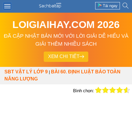
Tải ngay
LOIGIAIHAY.COM 2026
ĐÃ CẬP NHẬT BẢN MỚI VỚI LỜI GIẢI DỄ HIỂU VÀ
GIẢI THÊM NHIỀU SÁCH
XEM CHI TIẾT
SBT VẬT LÝ LỚP 9
BÀI 60. ĐỊNH LUẬT BẢO TOÀN
|
NĂNG LƯỢNG
Bình chọn: