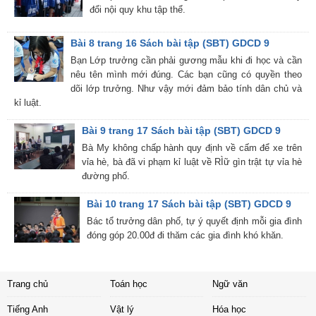
đổi nội quy khu tập thể.
Bài 8 trang 16 Sách bài tập (SBT) GDCD 9
Bạn Lớp trưởng cần phải gương mẫu khi đi học và cần
nêu tên mình mới đúng. Các bạn cũng có quyền theo
dõi lớp trưởng. Như vậy mới đảm bảo tính dân chủ và
kỉ luật.
Bài 9 trang 17 Sách bài tập (SBT) GDCD 9
Bà My không chấp hành quy định về cấm để xe trên
vỉa hè, bà đã vi phạm kỉ luật về RÌữ gìn trật tự vỉa hè
đường phố.
Bài 10 trang 17 Sách bài tập (SBT) GDCD 9
Bác tổ trưởng dân phố, tự ý quyết định mỗi gia đình
đóng góp 20.00đ đi thăm các gia đình khó khăn.
Trang chủ
Toán học
Ngữ văn
Tiếng Anh
Vật lý
Hóa học