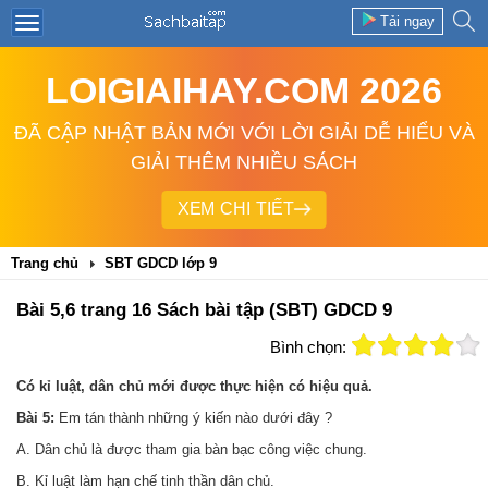
Tải ngay
LOIGIAIHAY.COM 2026
ĐÃ CẬP NHẬT BẢN MỚI VỚI LỜI GIẢI DỄ HIỂU VÀ
GIẢI THÊM NHIỀU SÁCH
XEM CHI TIẾT
Trang chủ
SBT GDCD lớp 9
Bài 5,6 trang 16 Sách bài tập (SBT) GDCD 9
Bình chọn:
Có kỉ luật, dân chủ mới được thực hiện có hiệu quả.
Bài 5:
Em tán thành những ý kiến nào dưới đây ?
A. Dân chủ là được tham gia bàn bạc công việc chung.
B. Kỉ luật làm hạn chế tinh thần dân chủ.