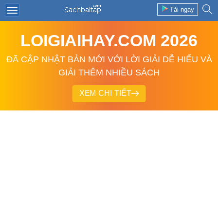
Tải ngay
LOIGIAIHAY.COM 2026
ĐÃ CẬP NHẬT BẢN MỚI VỚI LỜI GIẢI DỄ HIỂU VÀ
GIẢI THÊM NHIỀU SÁCH
XEM CHI TIẾT