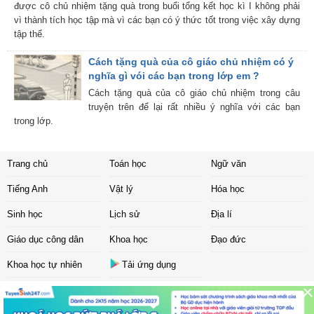
được cô chủ nhiệm tặng quà trong buổi tổng kết học kì I không phải
vì thành tích học tập mà vì các bạn có ý thức tốt trong việc xây dựng
tập thể.
Cách tặng quà của cô giáo chủ nhiệm có ý
nghĩa gì vói các bạn trong lớp em ?
Cách tặng quà của cô giáo chủ nhiệm trong câu
truyện trên để lại rất nhiều ý nghĩa với các bạn
trong lớp.
Trang chủ
Toán học
Ngữ văn
Tiếng Anh
Vật lý
Hóa học
Sinh học
Lịch sử
Địa lí
Giáo dục công dân
Khoa học
Đạo đức
Khoa học tự nhiên
Tải ứng dụng
Liên hệ
|
Chính sách
Copyright ©
2017 Sachbaitap.com