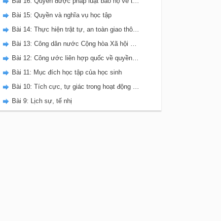
Bài 16: Quyền được pháp luật bảo hộ về tính mạng, thân thể, sức khỏe, danh dự và nhân phẩm
Bài 15: Quyền và nghĩa vụ học tập
Bài 14: Thực hiện trật tự, an toàn giao thông
Bài 13: Công dân nước Cộng hòa Xã hội chủ nghĩa Việt Nam
Bài 12: Công ước liên hợp quốc về quyền trẻ em
Bài 11: Mục đích học tập của học sinh
Bài 10: Tích cực, tự giác trong hoạt động tập thể và trong hoạt động xã hội
Bài 9: Lịch sự, tế nhị