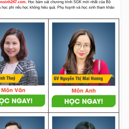
yensinh247.com.
Học bám sát chương trình SGK mới nhất của Bộ
rả học phí nếu học không hiệu quả. Phụ huynh và học sinh tham khảo