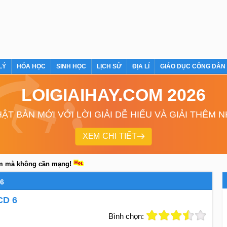
LÝ
HÓA HỌC
SINH HỌC
LỊCH SỬ
ĐỊA LÍ
GIÁO DỤC CÔNG DÂN
LOIGIAIHAY.COM 2026
ẬT BẢN MỚI VỚI LỜI GIẢI DỄ HIỂU VÀ GIẢI THÊM 
XEM CHI TIẾT
em mà không cần mạng!
6
CD 6
Bình chọn: