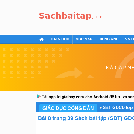
TOÁN HỌC
NGỮ VĂN
TIẾNG ANH
VẬT 
ĐÃ CẬP NH
Tải app loigiaihay.com cho Android để lưu và x
SBT GDCD lớp 
GIÁO DỤC CÔNG DÂN
Bài 8 trang 39 Sách bài tập (SBT) GD