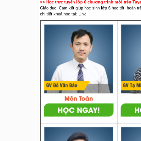
>> Học trực tuyến lớp 6 chương trình mới trên Tu
Giáo dục. Cam kết giúp học sinh lớp 6 học tốt, hoàn t
chi tiết khoá học tại: Link