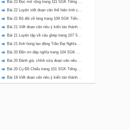
Bài 22 Đọc mở rộng trang 111 SGK Tiếng Việt 5 Kết nối tri thức tập 2
Bài 22 Luyện viết đoạn văn thể hiện tình cảm, cảm xúc về một sự việc trang 111 SGK Tiếng Việt 5 Kết nối tri thức tập 2
Bài 22 Bộ đội về làng trang 109 SGK Tiếng Việt 5 Kết nối tri thức tập 2
Bài 21 Viết đoạn văn nêu ý kiến tán thành một sự việc, hiện tượng (Bài viết số 2) trang 108 SGK Tiếng Việt 5 Kết nối tri thức tập 2
Bài 21 Luyện tập về câu ghép trang 107 SGK Tiếng Việt 5 Kết nối tri thức tập 2
Bài 21 Anh hùng lao động Trần Đại Nghĩa trang 106 SGK Tiếng Việt 5 Kết nối tri thức tập 2
Bài 20 Đền ơn đáp nghĩa trang 104 SGK Tiếng Việt 5 Kết nối tri thức tập 2
Bài 20 Đánh giá, chỉnh sửa đoạn văn nêu ý kiến tán thành một sự vật, hiện tượng trang 103 SGK Tiếng Việt 5 Kết nối tri thức tập 2
Bài 20 Cụ Đồ Chiểu trang 101 SGK Tiếng Việt 5 Kết nối tri thức tập 2
Bài 19 Viết đoạn văn nêu ý kiến tán thành một sự việc, hiện tượng (Bài viết số 1) trang 100 SGK Tiếng Việt 5 Kết nối tri thức tập 2