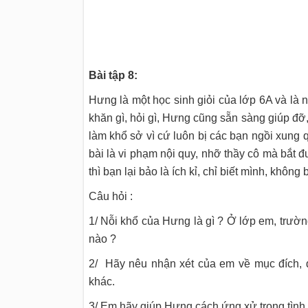
Bài tập 8:
Hưng là một học sinh giỏi của lớp 6A và là 
khăn gì, hỏi gì, Hưng cũng sẵn sàng giúp đỡ,
làm khổ sở vì cứ luôn bị các bạn ngồi xung 
bài là vi phạm nội quy, nhỡ thầy cô mà bắt 
thì bạn lại bảo là ích kỉ, chỉ biết mình, khôn
Câu hỏi :
1/ Nỗi khổ của Hưng là gì ? Ở lớp em, trườ
nào ?
2/ Hãy nêu nhận xét của em về mục đích, 
khác.
3/ Em hãy giúp Hưng cách ứng xử trong tình 