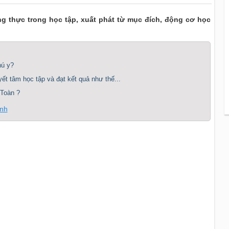
rung thực trong học tập, xuất phát từ mục đích, động cơ học
hú y?
t tâm học tập và đạt kết quả như thế...
 Toàn ?
inh