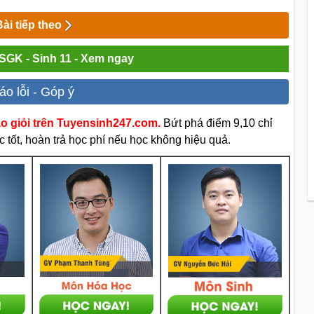
Bài tiếp theo
 SGK - Sinh 11 - Xem ngay
áo lỗi - Góp ý
áo giỏi trên Tuyensinh247.com.
Bứt phá điểm 9,10 chỉ
 tốt, hoàn trả học phí nếu học không hiệu quả.