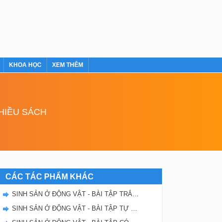
KHOA HỌC
XEM THÊM
NHIỀU SÁCH
CÁC TÁC PHẨM KHÁC
SINH SẢN Ở ĐỘNG VẬT - BÀI TẬP TRẮC NGHIỆM TRANG 103
SINH SẢN Ở ĐỘNG VẬT - BÀI TẬP TỰ GIẢI TRANG 101