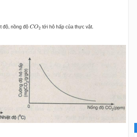
C
O
2
t độ, nồng độ
C
O
tới hô hấp của thực vật.
2