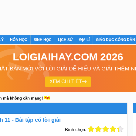
LÝ
HÓA HỌC
SINH HỌC
LỊCH SỬ
ĐỊA LÍ
GIÁO DỤC CÔNG DÂN
LOIGIAIHAY.COM 2026
ẬT BẢN MỚI VỚI LỜI GIẢI DỄ HIỂU VÀ GIẢI THÊM 
XEM CHI TIẾT
em mà không cần mạng!
 11 - Bài tập có lời giải
Bình chọn: