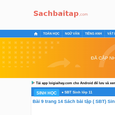
TOÁN HỌC
NGỮ VĂN
TIẾNG ANH
VẬT 
ĐÃ CẬP NH
Tải app loigiaihay.com cho Android để lưu và x
SBT Sinh lớp 11
SINH HỌC
Bài 9 trang 14 Sách bài tập ( SBT) Sinh