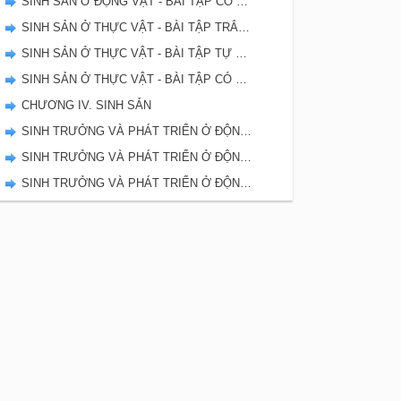
SINH SẢN Ở ĐỘNG VẬT - BÀI TẬP CÓ LỜI GIẢI TRANG 94
SINH SẢN Ở THỰC VẬT - BÀI TẬP TRẮC NGHIỆM TRANG 93
SINH SẢN Ở THỰC VẬT - BÀI TẬP TỰ GIẢI TRANG 91
SINH SẢN Ở THỰC VẬT - BÀI TẬP CÓ LỜI GIẢI TRANG 87
CHƯƠNG IV. SINH SẢN
SINH TRƯỞNG VÀ PHÁT TRIỂN Ở ĐỘNG VẬT - BÀI TẬP TRẮC NGHIỆM TRANG 83
SINH TRƯỞNG VÀ PHÁT TRIỂN Ở ĐỘNG VẬT - BÀI TẬP TỰ GIẢI TRANG 82
SINH TRƯỞNG VÀ PHÁT TRIỂN Ở ĐỘNG VẬT - BÀI TẬP CÓ LỜI GIẢI TRANG 79