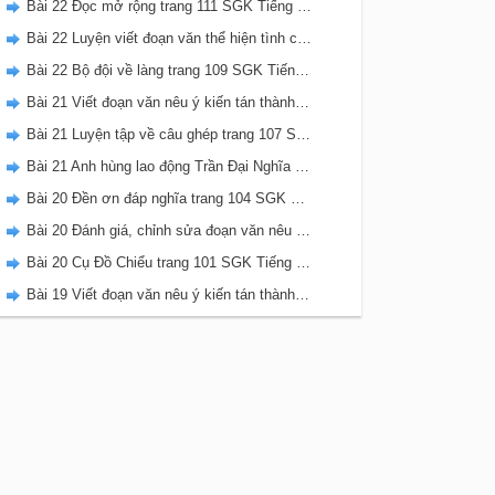
Bài 22 Đọc mở rộng trang 111 SGK Tiếng Việt 5 Kết nối tri thức tập 2
Bài 22 Luyện viết đoạn văn thể hiện tình cảm, cảm xúc về một sự việc trang 111 SGK Tiếng Việt 5 Kết nối tri thức tập 2
Bài 22 Bộ đội về làng trang 109 SGK Tiếng Việt 5 Kết nối tri thức tập 2
Bài 21 Viết đoạn văn nêu ý kiến tán thành một sự việc, hiện tượng (Bài viết số 2) trang 108 SGK Tiếng Việt 5 Kết nối tri thức tập 2
Bài 21 Luyện tập về câu ghép trang 107 SGK Tiếng Việt 5 Kết nối tri thức tập 2
Bài 21 Anh hùng lao động Trần Đại Nghĩa trang 106 SGK Tiếng Việt 5 Kết nối tri thức tập 2
Bài 20 Đền ơn đáp nghĩa trang 104 SGK Tiếng Việt 5 Kết nối tri thức tập 2
Bài 20 Đánh giá, chỉnh sửa đoạn văn nêu ý kiến tán thành một sự vật, hiện tượng trang 103 SGK Tiếng Việt 5 Kết nối tri thức tập 2
Bài 20 Cụ Đồ Chiểu trang 101 SGK Tiếng Việt 5 Kết nối tri thức tập 2
Bài 19 Viết đoạn văn nêu ý kiến tán thành một sự việc, hiện tượng (Bài viết số 1) trang 100 SGK Tiếng Việt 5 Kết nối tri thức tập 2