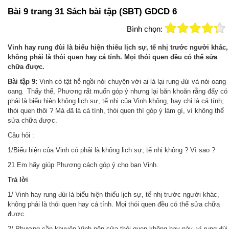
Bài 9 trang 31 Sách bài tập (SBT) GDCD 6
Bình chọn:
Vinh hay rung đùi là biểu hiện thiếu lịch sự, tế nhị trước người khác,
không phải là thói quen hay cá tính. Mọi thói quen đều có thể sửa
chữa được.
Bài tập 9:
Vinh có tật hễ ngồi nói chuyện với ai là lại rung đùi và nói oang
oang
Thấy thế, Phương rất muốn góp ý nhưng lại băn khoăn rằng đấy có
.
phải là biểu hiện không lịch sự, tế nhị của Vinh không, hay chỉ là cá tính,
thói quen thôi ? Mà đã là cá tính, thói quen thì góp ý làm gì, vì không thể
sửa chữa được.
Câu hỏi :
1/Biểu hiện của Vinh có phải là không lịch sự, tế nhị không ? Vì sao ?
21 Em hãy giúp Phương cách góp ý cho bạn Vinh.
Trả
lời
1/ Vinh hay rung đùi là biểu hiện thiếu lịch sự, tế nhị trước người khác,
không phải là thói quen hay cá tính. Mọi thói quen đều có thể sửa chữa
được.
2/ Phương cần khuyên Vinh nên sửa thói quen không hay này, vì rung đùi