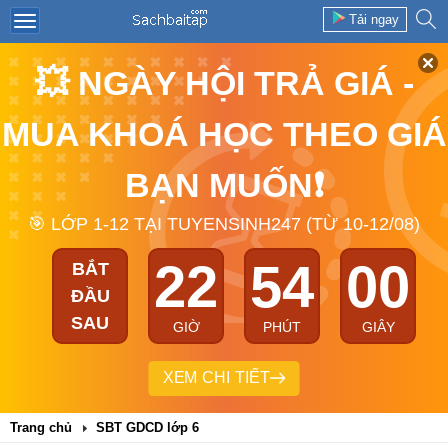
Tải ngay
💥 NGÀY HỘI TRẢ GIÁ -
MUA KHOÁ HỌC THEO GIÁ
BẠN MUỐN❗
🎯 LỚP 1-12 TẠI TUYENSINH247 (TỪ 10-12/08)
22
54
00
BẮT
ĐẦU
SAU
GIỜ
PHÚT
GIÂY
XEM CHI TIẾT
Trang chủ
SBT GDCD lớp 6