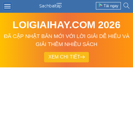
Tải ngay
LOIGIAIHAY.COM 2026
ĐÃ CẬP NHẬT BẢN MỚI VỚI LỜI GIẢI DỄ HIỂU VÀ
GIẢI THÊM NHIỀU SÁCH
XEM CHI TIẾT