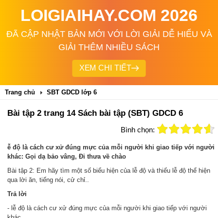
LOIGIAIHAY.COM 2026
ĐÃ CẬP NHẬT BẢN MỚI VỚI LỜI GIẢI DỄ HIỂU VÀ
GIẢI THÊM NHIỀU SÁCH
XEM CHI TIẾT
Trang chủ
SBT GDCD lớp 6
Bài tập 2 trang 14 Sách bài tập (SBT) GDCD 6
Bình chọn:
ễ độ là cách cư xử đúng mực của mỗi người khi giao tiếp với người
khác: Gọi dạ bảo vâng, Đi thưa về chào
Bài tập 2: Em hãy tìm một số biểu hiện của lễ độ và thiếu lễ độ thể hiện
qua lời ăn, tiếng nói, cử chỉ..
Trả
lời
- lễ độ là cách cư xử đúng mực của mỗi người khi giao tiếp với người
khác