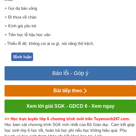
+ Gọi dạ bảo vâng
+ Đi thưa về chào
+ Kính già yêu trẻ
+ Tiên học lễ hậu học văn
-
Thiếu lễ độ: không coi ai ra gì, nói năng thô kệch,
Bình luận
Báo lỗi - Góp ý
Bài tiếp theo
Xem lời giải SGK - GDCD 6 - Xem ngay
>> Học trực tuyến lớp 6 chương trình mới trên Tuyensinh247.com.
Học bám sát chương trình SGK mới nhất của Bộ Giáo dục. Cam kết giúp
học sinh lớp 6 học tốt, hoàn trả học phí nếu học không hiệu quả. Phụ