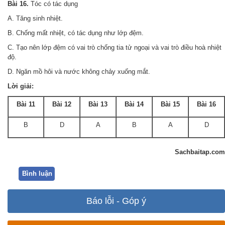
Bài 16.
Tóc có tác dụng
A. Tăng sinh nhiệt.
B. Chống mất nhiệt, có tác dụng như lớp đệm.
C. Tạo nên lớp đệm có vai trò chống tia tử ngoại và vai trò điều hoà nhiệt
độ.
D. Ngăn mồ hôi và nước không chảy xuống mắt.
Lời giải:
Bài 11
Bài 12
Bài 13
Bài 14
Bài 15
Bài 16
B
D
A
B
A
D
Sachbaitap.com
Bình luận
Báo lỗi - Góp ý