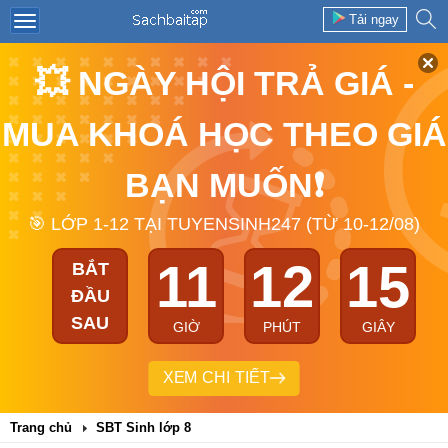
Tải ngay
💥 NGÀY HỘI TRẢ GIÁ -
MUA KHOÁ HỌC THEO GIÁ
BẠN MUỐN❗
🎯 LỚP 1-12 TẠI TUYENSINH247 (TỪ 10-12/08)
11
12
15
BẮT
ĐẦU
SAU
GIỜ
PHÚT
GIÂY
XEM CHI TIẾT
Trang chủ
SBT Sinh lớp 8