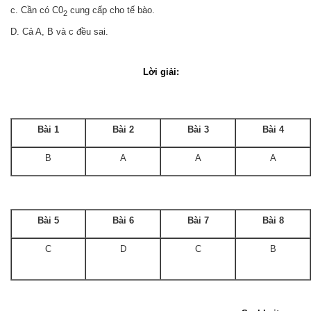
c. Cần có C0
cung cấp cho tế bào.
2
D. Cả A, B và c đều sai
.
Lời giải:
Bài 1
Bài 2
Bài 3
Bài 4
B
A
A
A
Bài 5
Bài 6
Bài 7
Bài 8
C
D
C
B