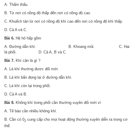
A. Thẩm thấu.
B. Từ nơi có nồng độ thấp đến nơi có nồng độ cao
.
C. Khuếch tán từ nơi có nồng độ khí cao đến nơi có nồng độ khí thấp.
D. Cả A và C.
Bài 6.
Hệ hô hấp gồm
A. Đường dẫn khí. B. Khoang mũi. C. Hai
lá phổi. D. Cả A, B và C.
Bài 7.
Khí cặn là gì ?
A
.
Là khí thường được đổi mới.
B. Là khí bẩn đọng lại ở đường dẫn khí.
C. Là khí còn lại trong phổi.
D. Cả A và B.
Bài 8.
Không khí trong phổi cần thường xuyên đổi mới vì
A. Tế bào cần nhiều không khí.
B. Cần có 0
cung cấp cho mọi hoạt động thường xuyên diễn ra trong cơ
2
thể.