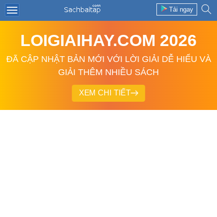
Tải ngay
LOIGIAIHAY.COM 2026
ĐÃ CẬP NHẬT BẢN MỚI VỚI LỜI GIẢI DỄ HIỂU VÀ
GIẢI THÊM NHIỀU SÁCH
XEM CHI TIẾT