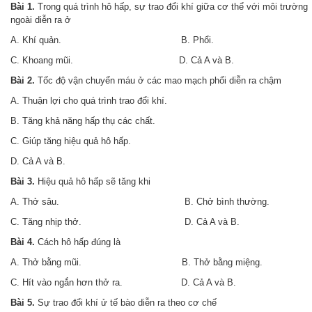
Bài 1.
Trong quá trình hô hấp, sự trao đổi khí giữa cơ thể với môi trường
ngoài diễn ra ở
A. Khí quản. B. Phổi.
C. Khoang mũi
.
D. Cả A và B.
Bài 2.
Tốc độ vận chuyển máu ở các mao mạch phổi diễn ra chậm
A. Thuận lợi cho quá trình trao đổi khí.
B. Tăng khả năng hấp thụ các chất.
C. Giúp tăng hiệu quả hô hấp.
D. Cả A và B.
Bài 3.
Hiệu quả hô hấp sẽ tăng khi
A. Thở sâu. B. Chở bình thường.
C. Tăng nhịp thở. D. Cả A và B.
Bài 4.
Cách hô hấp đúng là
A. Thở bằng mũi. B. Thở bằng miệng.
C. Hít vào ngắn hơn thở ra. D. Cả A và B.
Bài 5.
Sự trao đổi khí ử tế bào diễn ra theo cơ chế