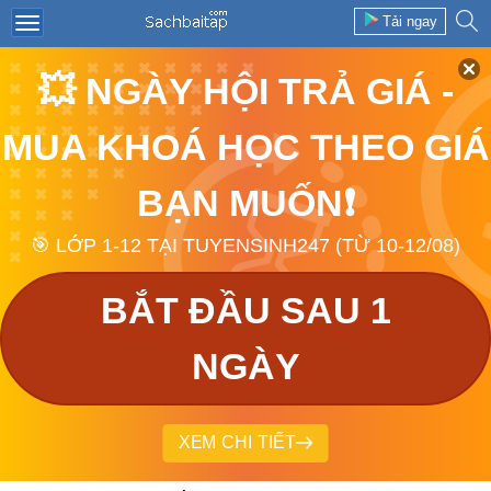
Tải ngay
💥 NGÀY HỘI TRẢ GIÁ -
MUA KHOÁ HỌC THEO GIÁ
BẠN MUỐN❗
🎯 LỚP 1-12 TẠI TUYENSINH247 (TỪ 10-12/08)
BẮT ĐẦU SAU 1
NGÀY
XEM CHI TIẾT