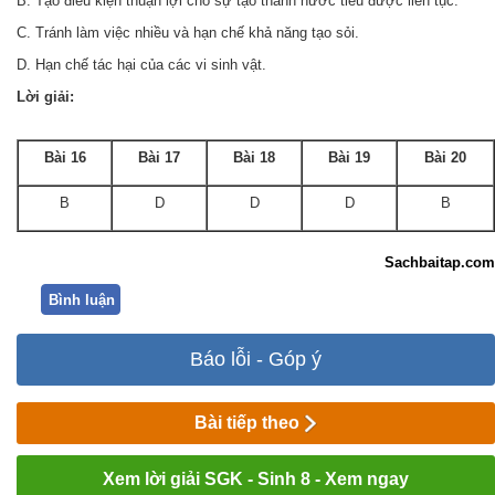
B. Tạo điều kiện thuận lợi cho sự tạo thành nước tiểu được liên tục.
C. Tránh làm việc nhiều và hạn chế khả năng tạo sỏi.
D. Hạn chế tác hại của các vi sinh vật.
Lời giải:
Bài 16
Bài 17
Bài 18
Bài 19
Bài 20
B
D
D
D
B
Sachbaitap.com
Bình luận
Báo lỗi - Góp ý
Bài tiếp theo
Xem lời giải SGK - Sinh 8 - Xem ngay