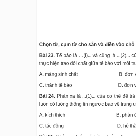
Chọn từ, cụm từ cho sẵn và điền vào chỗ
Bài 23.
Tế bào là …(l)... và cũng là ...(2)...
thực hiện trao đổi chất giữa tế bào với môi t
A. màng sinh chất B. đơn vị c
C. thành tế bào D. đơn vị c
Bài 24.
Phản xạ là ...(1)... của cơ thể để tr
luôn có luồng thông tin ngược báo về trung 
A. kích thích B. phản ứ
C. tác động D. hệ thần 