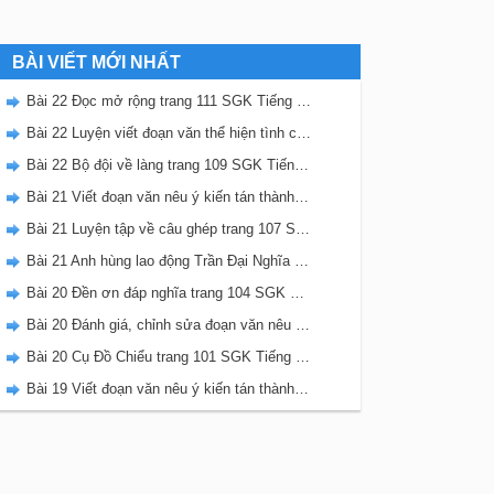
BÀI VIẾT MỚI NHẤT
Bài 22 Đọc mở rộng trang 111 SGK Tiếng Việt 5 Kết nối tri thức tập 2
Bài 22 Luyện viết đoạn văn thể hiện tình cảm, cảm xúc về một sự việc trang 111 SGK Tiếng Việt 5 Kết nối tri thức tập 2
Bài 22 Bộ đội về làng trang 109 SGK Tiếng Việt 5 Kết nối tri thức tập 2
Bài 21 Viết đoạn văn nêu ý kiến tán thành một sự việc, hiện tượng (Bài viết số 2) trang 108 SGK Tiếng Việt 5 Kết nối tri thức tập 2
Bài 21 Luyện tập về câu ghép trang 107 SGK Tiếng Việt 5 Kết nối tri thức tập 2
Bài 21 Anh hùng lao động Trần Đại Nghĩa trang 106 SGK Tiếng Việt 5 Kết nối tri thức tập 2
Bài 20 Đền ơn đáp nghĩa trang 104 SGK Tiếng Việt 5 Kết nối tri thức tập 2
Bài 20 Đánh giá, chỉnh sửa đoạn văn nêu ý kiến tán thành một sự vật, hiện tượng trang 103 SGK Tiếng Việt 5 Kết nối tri thức tập 2
Bài 20 Cụ Đồ Chiểu trang 101 SGK Tiếng Việt 5 Kết nối tri thức tập 2
Bài 19 Viết đoạn văn nêu ý kiến tán thành một sự việc, hiện tượng (Bài viết số 1) trang 100 SGK Tiếng Việt 5 Kết nối tri thức tập 2