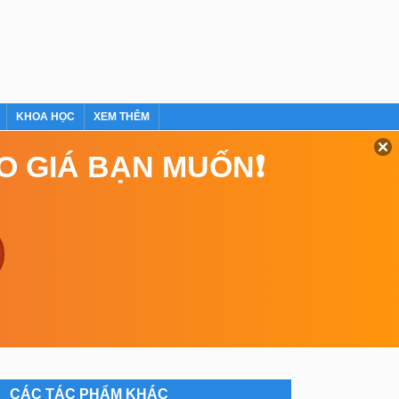
KHOA HỌC
XEM THÊM
EO GIÁ BẠN MUỐN❗
CÁC TÁC PHẨM KHÁC