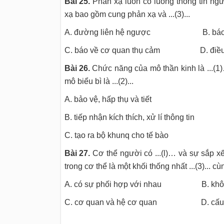
Bài 25.
Phản xạ luôn có luồng thông tin ngược
xạ bao gồm cung phản xạ và ...(3)...
A. đường liên hệ ngược B. báo về t
C. báo về cơ quan thụ cảm D. điều c
Bài 26.
Chức năng của mô thần kinh là ...(
mô biểu bì là ...(2)...
A. bảo vệ, hấp thụ và tiết
B. tiếp nhận kích thích, xử lí thông tin
C. tạo ra bộ khunq cho tế bào
Bài 27.
Cơ thể người có ...(l)… và sự sắp x
trong cơ thể là một khối thống nhất ...(3)... 
A. có sự phối hợp với nhau B. không 
C. cơ quan và hệ cơ quan D. cấu 