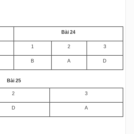
Bài 24
1
2
3
B
A
D
Bài 25
2
3
D
A