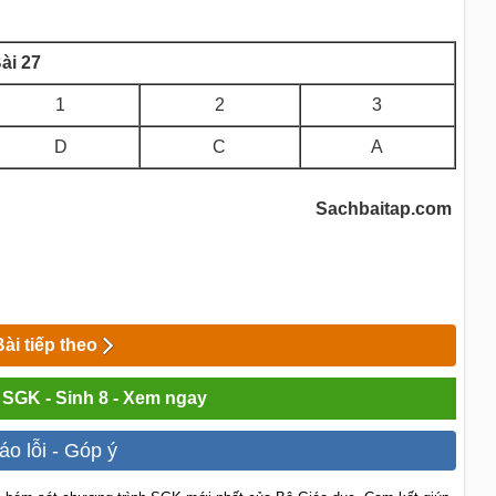
ài 27
1
2
3
D
C
A
Sachbaitap.com
Bài tiếp theo
i SGK - Sinh 8 - Xem ngay
áo lỗi - Góp ý