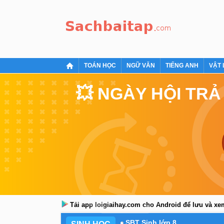
TOÁN HỌC
NGỮ VĂN
TIẾNG ANH
VẬT 
💥 NGÀY HỘI TRẢ
Tải app loigiaihay.com cho Android để lưu và x
SBT Sinh lớp 8