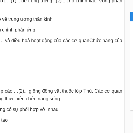
 ...(1)... để trung ương...(2)... cho chính xác. Vòng phản
rung ương thần kinh
hỉnh phản ứng
1)… và điều hoà hoạt động của các cơ quanChức năng của
ếp các …(2)... giống động vật thuộc lớp Thú. Các cơ quan
cùng thực hiện chức năng sống.
có sự phối hợp với nhau
tạo