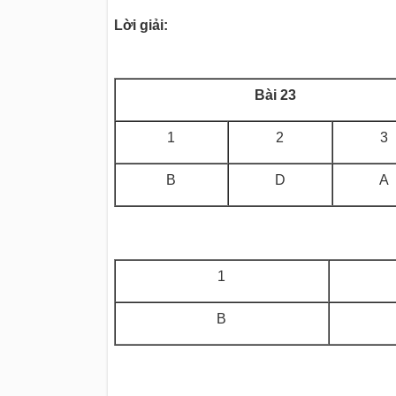
Lời giải:
Bài 23
1
2
3
B
D
A
1
B