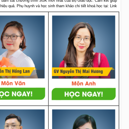
 bám sát chương trình SGK mới nhất của Bộ Giáo dục. Cam kết giúp
 hiệu quả. Phụ huynh và học sinh tham khảo chi tiết khoá học tại: Link