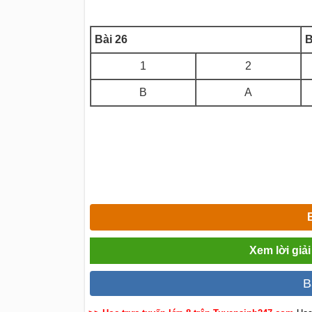
Bài 26
B
1
2
B
A
Xem lời giả
B