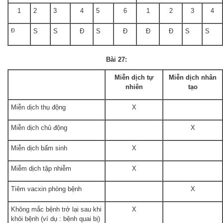
1
2
3
4
5
6
1
2
3
4
Đ
S
S
Đ
S
Đ
Đ
Đ
S
S
Bài 27:
Miễn dịch tự
Miễn dịch nhân
nhiên
tạo
Miễn dịch thụ động
X
Miễn dịch chủ động
X
Miễn dịch bẩm sinh
X
Miễm dịch tập nhiễm
X
Tiêm vacxin phòng bệnh
X
Không mắc bệnh trở lại sau khi
X
khỏi bệnh (ví dụ : bệnh quai bị)