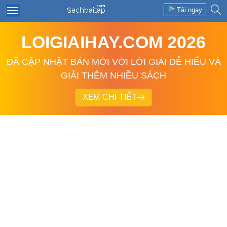
Tải ngay
LOIGIAIHAY.COM 2026
ĐÃ CẬP NHẬT BẢN MỚI VỚI LỜI GIẢI DỄ HIỂU VÀ
GIẢI THÊM NHIỀU SÁCH
XEM CHI TIẾT