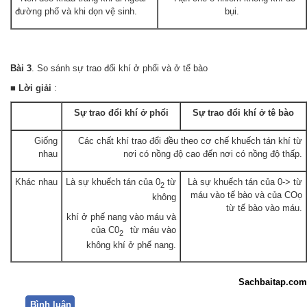
đường phố và khi dọn vệ sinh.
bụi.
Bài 3
. So sánh sự trao đổi khí ở phổi và ở tế bào
■
Lời giải
:
Sự trao đổi khí ở phổi
Sự trao đổi khí ở tê bào
Giống
Các chất khí trao đổi đều theo cơ chế khuếch tán khí từ
nhau
nơi có nồng độ cao đến nơi có nồng độ thấp.
Khác nhau
Là sự khuếch tán của 0
từ
Là sự khuếch tán của 0-> từ
2
máu vào tế bào và của COọ
không
từ tế bào vào máu.
khí ở phế nang vào máu và
của C0
từ máu vào
2
không khí ở phế nang.
Sachbaitap.com
Bình luận