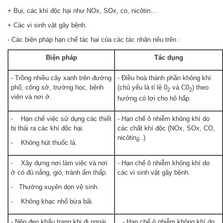
+ Bụi, các khí độc hại như NOx, SOx, co, nicôtin...
+ Các vi sinh vật gây bệnh.
- Các biện pháp hạn chế tác hại của các tác nhân nêu trên :
Biện pháp
Tác dụng
- Trồng nhiều cây xanh trên đường
- Điều hoà thành phần không khí
phố, công sở, trường học, bệnh
(chủ yếu là tỉ lệ 0
và C0
) theo
2
2
viện và nơi ở.
hướng có lợi cho hô hấp.
- Hạn chế việc sử dụng các thiết
- Hạn chế ô nhiễm không khí do
bị thải ra các khí độc hại.
các chất khí độc (NOx, SOx, CO,
nicôtin
..)
ể
- Không hút thuốc lá.
- Xây dựng nơi làm việc và nơi
- Hạn chế ô nhiễm không khí do
ở có đủ nắng, gió, tránh ẩm thấp.
các vi sinh vật gây bệnh.
- Thường xuyên dọn vệ sinh.
- Không khạc nhổ bừa bãi.
- Nên đeo khẩu trang khi đi ngoài
- Hạn chế ô nhiễm không khí do