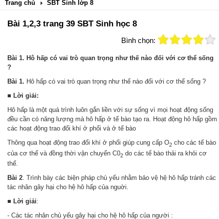
Trang chủ
SBT Sinh lớp 8
Bài 1,2,3 trang 39 SBT Sinh học 8
Bình chọn:
Bài 1. Hô hấp có vai trò quan trọng như thế nào đối với cơ thể sống
?
Bài 1.
Hô hấp có vai trò quan trọng như thế nào đối với cơ thể sống ?
■
Lời giải:
Hô hấp là một quá trình luôn gắn liền với sự sống vì mọi hoạt động sống
đều cần có năng lượng mà hô hấp ở tế bào tạo ra. Hoạt động hô hấp gồm
các hoạt động trao đổi khí ở phổi và ở tế bào
Thông qua hoạt động trao đổi khí ở phổi giúp cung cấp O
cho các tế bào
2
của cơ thể và đồng thời vận chuyển C0
do các tế bào thải ra khỏi cơ
2
thể.
Bài 2
. Trình bày các biện pháp chù yếu nhằm bảo vệ hệ hô hấp tránh các
tác nhân gây hại cho hệ hô hấp của nguời.
■
Lời giải
:
- Các tác nhân chủ yếu gây hại cho hệ hô hấp của người :