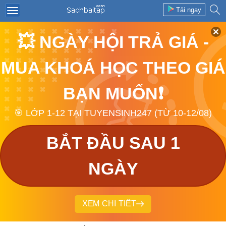
Tải ngay
💥 NGÀY HỘI TRẢ GIÁ -
MUA KHOÁ HỌC THEO GIÁ
BẠN MUỐN❗
🎯 LỚP 1-12 TẠI TUYENSINH247 (TỪ 10-12/08)
BẮT ĐẦU SAU 1
NGÀY
XEM CHI TIẾT